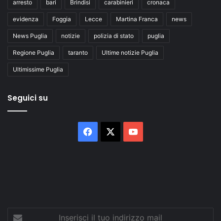
arresto
bari
Brindisi
carabinieri
cronaca
evidenza
Foggia
Lecce
Martina Franca
news
News Puglia
notizie
polizia di stato
puglia
Regione Puglia
taranto
Ultime notizie Puglia
Ultimissime Puglia
Seguici su
Facebook
X
You
Tube
Inserisci