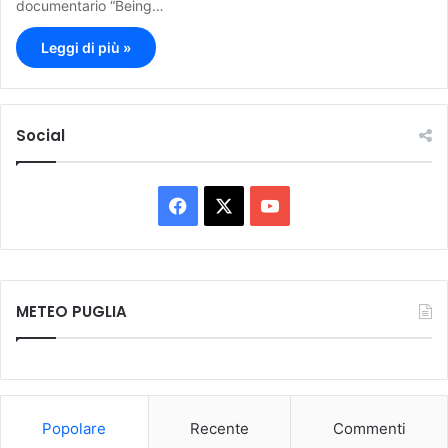
documentario “Being…
Leggi di più »
Social
F
X
Y
a
o
c
u
METEO PUGLIA
e
T
b
u
o
b
Popolare
Recente
Commenti
o
e