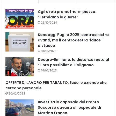
k
Cgil e reti promotrici in piazza:
“Fermiamo le guerre”
26/10/2024
Sondaggi Puglia 2025: centrosinistra
avanti, ma il centrodestra riduce il
distacco
31/10/2025
Decaro-Emiliano, la distanza resta al
“Libro possibile” di Polignano
14/07/2025
OFFERTE DI LAVORO PER TARANTO: Ecco le aziende che
cercano personale
20/02/2023
Investita la caposala del Pronto
Soccorso davanti all’ospedale di
Martina Franca