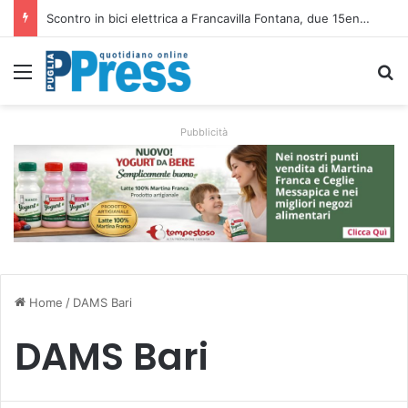
Scontro in bici elettrica a Francavilla Fontana, due 15enni ricoverati in gravi condizioni
Menu
C
Pubblicità
Home
/
DAMS Bari
DAMS Bari