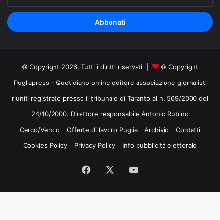
il
tuo
indirizzo
mail
© Copyright 2026, Tutti i diritti riservati |
© Copyright
Pugliapress - Quotidiano online editore associazione giornalisti
riuniti registrato presso il tribunale di Taranto al n. 569/2000 del
24/10/2000. Direttore responsabile Antonio Rubino
Cerco/Vendo
Offerte di lavoro Puglia
Archivio
Contatti
Cookies Policy
Privacy Policy
Info pubblicità elettorale
Facebook
X
You
Tube