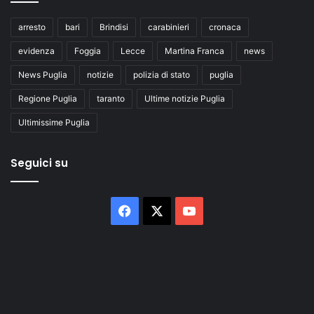
arresto
bari
Brindisi
carabinieri
cronaca
evidenza
Foggia
Lecce
Martina Franca
news
News Puglia
notizie
polizia di stato
puglia
Regione Puglia
taranto
Ultime notizie Puglia
Ultimissime Puglia
Seguici su
Facebook
X
You
Tube