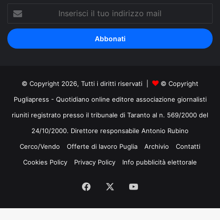
Inserisci
il
tuo
indirizzo
mail
© Copyright 2026, Tutti i diritti riservati |
© Copyright
Pugliapress - Quotidiano online editore associazione giornalisti
riuniti registrato presso il tribunale di Taranto al n. 569/2000 del
24/10/2000. Direttore responsabile Antonio Rubino
Cerco/Vendo
Offerte di lavoro Puglia
Archivio
Contatti
Cookies Policy
Privacy Policy
Info pubblicità elettorale
Facebook
X
You
Tube