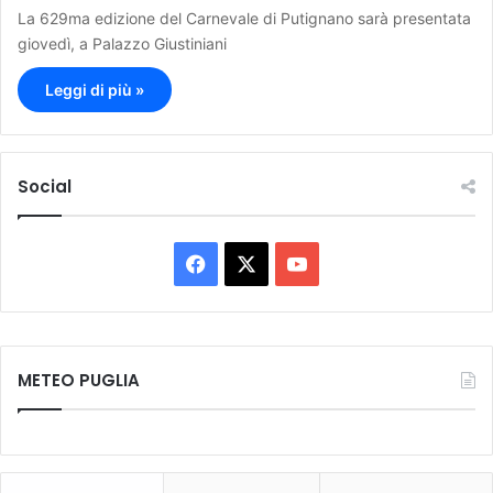
La 629ma edizione del Carnevale di Putignano sarà presentata
giovedì, a Palazzo Giustiniani
Leggi di più »
Social
F
X
Y
a
o
c
u
METEO PUGLIA
e
T
b
u
o
b