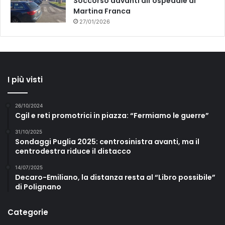
Soccorso davanti all’ospedale di
Martina Franca
27/01/2026
I più visti
26/10/2024
Cgil e reti promotrici in piazza: “Fermiamo le guerre”
31/10/2025
Sondaggi Puglia 2025: centrosinistra avanti, ma il
centrodestra riduce il distacco
14/07/2025
Decaro-Emiliano, la distanza resta al “Libro possibile”
di Polignano
Categorie