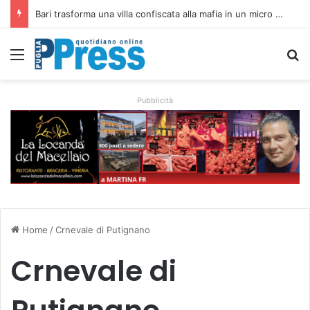
Bari trasforma una villa confiscata alla mafia in un micro nido: nasce anche il cimitero per animali
Menu
C
Pubblicità
Home
/
Crnevale di Putignano
Crnevale di