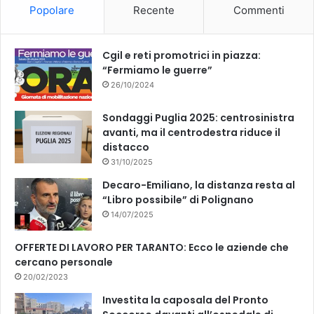
Popolare
Recente
Commenti
o
e
k
Cgil e reti promotrici in piazza:
“Fermiamo le guerre”
26/10/2024
Sondaggi Puglia 2025: centrosinistra
avanti, ma il centrodestra riduce il
distacco
31/10/2025
Decaro-Emiliano, la distanza resta al
“Libro possibile” di Polignano
14/07/2025
OFFERTE DI LAVORO PER TARANTO: Ecco le aziende che
cercano personale
20/02/2023
Investita la caposala del Pronto