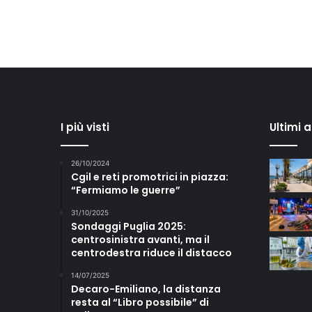
I più visti
Ultimi 
26/10/2024
Cgil e reti promotrici in piazza:
“Fermiamo le guerre”
31/10/2025
Sondaggi Puglia 2025:
centrosinistra avanti, ma il
centrodestra riduce il distacco
14/07/2025
Decaro-Emiliano, la distanza
resta al “Libro possibile” di