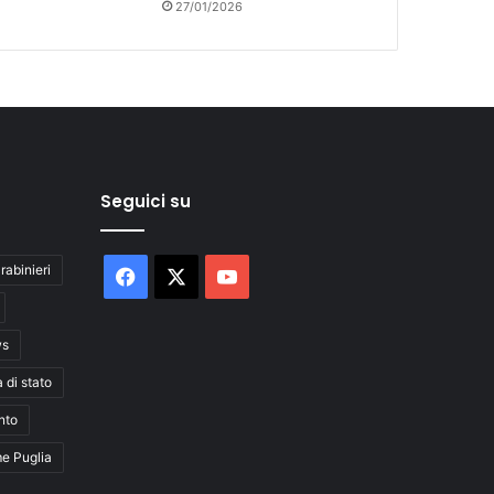
27/01/2026
Seguici su
rabinieri
Facebook
X
You
Tube
ws
a di stato
nto
me Puglia