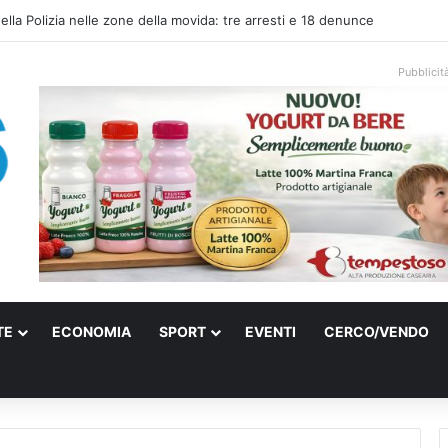
 elettrica a Francavilla Fontana, due 15enni ricoverati in gravi condizioni
Pubblicit
TE
ECONOMIA
SPORT
EVENTI
CERCO/VENDO