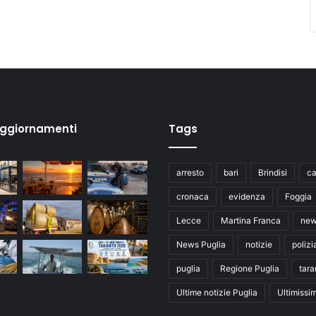
aggiornamenti
Tags
arresto
bari
Brindisi
ca
cronaca
evidenza
Foggia
Lecce
Martina Franca
ne
News Puglia
notizie
polizi
puglia
Regione Puglia
tara
Ultime notizie Puglia
Ultimissi