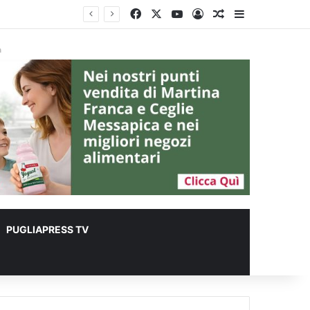
Facebook
X
You Tube
Accedi
Un articolo a c
Barra lateral
à
PUGLIAPRESS TV