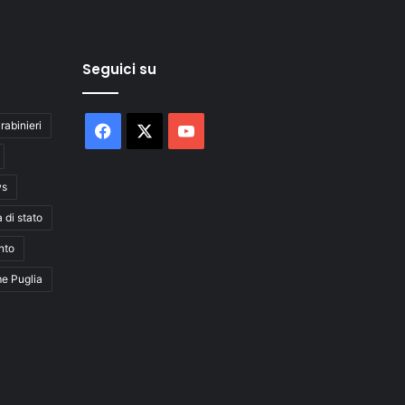
Seguici su
rabinieri
Facebook
X
You
Tube
ws
a di stato
nto
me Puglia