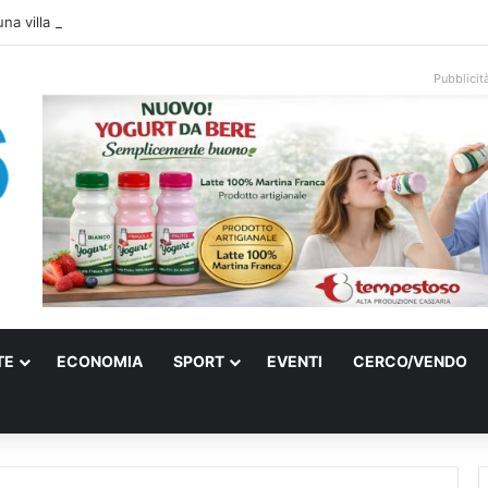
una villa confiscata alla mafia in un micro nido: nasce anche il cimitero pe
Pubblicit
TE
ECONOMIA
SPORT
EVENTI
CERCO/VENDO