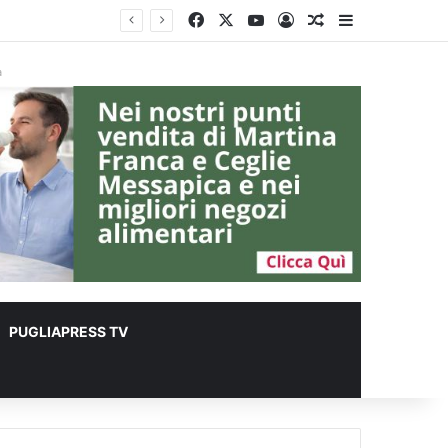
Facebook
X
You Tube
Accedi
Un articolo a c
Barra lateral
r animali
à
PUGLIAPRESS TV