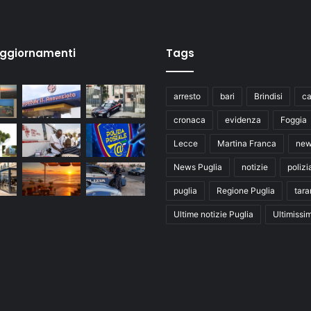
aggiornamenti
Tags
arresto
bari
Brindisi
ca
cronaca
evidenza
Foggia
Lecce
Martina Franca
ne
News Puglia
notizie
polizi
puglia
Regione Puglia
tara
Ultime notizie Puglia
Ultimissi