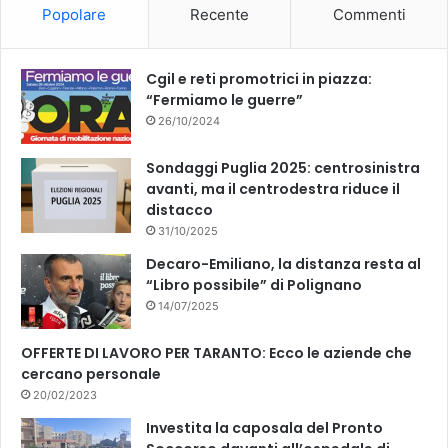
Popolare
Recente
Commenti
o
e
k
Cgil e reti promotrici in piazza:
“Fermiamo le guerre”
26/10/2024
Sondaggi Puglia 2025: centrosinistra
avanti, ma il centrodestra riduce il
distacco
31/10/2025
Decaro-Emiliano, la distanza resta al
“Libro possibile” di Polignano
14/07/2025
OFFERTE DI LAVORO PER TARANTO: Ecco le aziende che
cercano personale
20/02/2023
Investita la caposala del Pronto