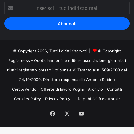
Inserisci
il
tuo
indirizzo
mail
© Copyright 2026, Tutti i diritti riservati |
© Copyright
Pugliapress - Quotidiano online editore associazione giornalisti
riuniti registrato presso il tribunale di Taranto al n. 569/2000 del
24/10/2000. Direttore responsabile Antonio Rubino
Cerco/Vendo
Offerte di lavoro Puglia
Archivio
Contatti
Cookies Policy
Privacy Policy
Info pubblicità elettorale
Facebook
X
You
Tube