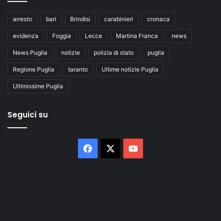
arresto
bari
Brindisi
carabinieri
cronaca
evidenza
Foggia
Lecce
Martina Franca
news
News Puglia
notizie
polizia di stato
puglia
Regione Puglia
taranto
Ultime notizie Puglia
Ultimissime Puglia
Seguici su
Facebook
X
You
Tube