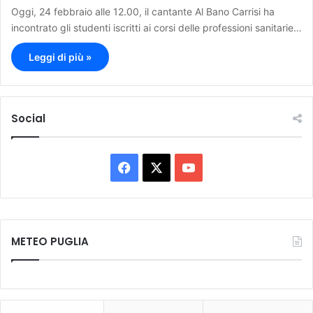
Oggi, 24 febbraio alle 12.00, il cantante Al Bano Carrisi ha
incontrato gli studenti iscritti ai corsi delle professioni sanitarie…
Leggi di più »
Social
F
X
Y
a
o
c
u
METEO PUGLIA
e
T
b
u
o
b