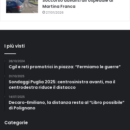
Soccorso davanti all’ospedale di
Martina Franca
27/01/2026
I più visti
26/10/2024
Cgil e reti promotrici in piazza: “Fermiamo le guerre”
31/10/2025
Sondaggi Puglia 2025: centrosinistra avanti, ma il
centrodestra riduce il distacco
14/07/2025
Decaro-Emiliano, la distanza resta al “Libro possibile”
di Polignano
Categorie