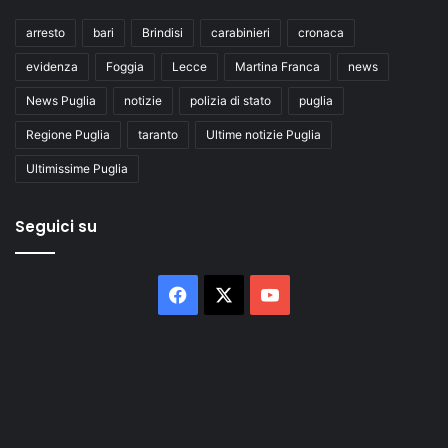
arresto
bari
Brindisi
carabinieri
cronaca
evidenza
Foggia
Lecce
Martina Franca
news
News Puglia
notizie
polizia di stato
puglia
Regione Puglia
taranto
Ultime notizie Puglia
Ultimissime Puglia
Seguici su
Facebook
X
You
Tube