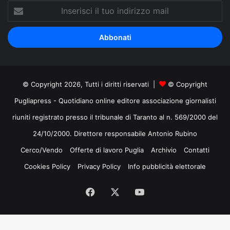
Inserisci
il
tuo
indirizzo
mail
© Copyright 2026, Tutti i diritti riservati |
© Copyright
Pugliapress - Quotidiano online editore associazione giornalisti
riuniti registrato presso il tribunale di Taranto al n. 569/2000 del
24/10/2000. Direttore responsabile Antonio Rubino
Cerco/Vendo
Offerte di lavoro Puglia
Archivio
Contatti
Cookies Policy
Privacy Policy
Info pubblicità elettorale
Facebook
X
You
Tube