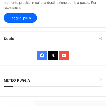
momento preciso in cui una destinazione cambia passo. Per
Savelletri e…
Leggi di più »
Social
F
X
Y
a
o
c
u
METEO PUGLIA
e
T
b
u
o
b