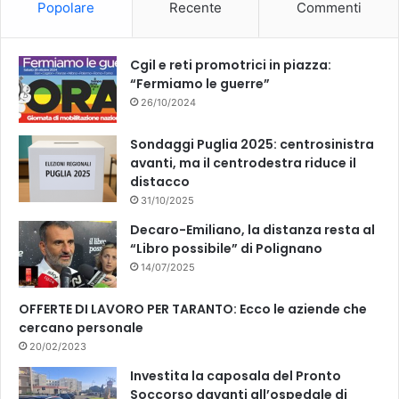
Popolare
Recente
Commenti
o
e
k
Cgil e reti promotrici in piazza:
“Fermiamo le guerre”
26/10/2024
Sondaggi Puglia 2025: centrosinistra
avanti, ma il centrodestra riduce il
distacco
31/10/2025
Decaro-Emiliano, la distanza resta al
“Libro possibile” di Polignano
14/07/2025
OFFERTE DI LAVORO PER TARANTO: Ecco le aziende che
cercano personale
20/02/2023
Investita la caposala del Pronto
Soccorso davanti all’ospedale di