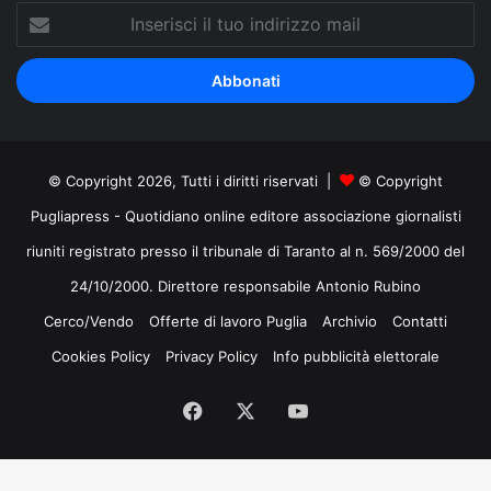
Inserisci
il
tuo
indirizzo
mail
© Copyright 2026, Tutti i diritti riservati |
© Copyright
Pugliapress - Quotidiano online editore associazione giornalisti
riuniti registrato presso il tribunale di Taranto al n. 569/2000 del
24/10/2000. Direttore responsabile Antonio Rubino
Cerco/Vendo
Offerte di lavoro Puglia
Archivio
Contatti
Cookies Policy
Privacy Policy
Info pubblicità elettorale
Facebook
X
You
Tube