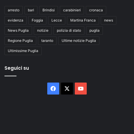
arresto
bari
Brindisi
carabinieri
cronaca
evidenza
Foggia
Lecce
Martina Franca
news
News Puglia
notizie
polizia di stato
puglia
Regione Puglia
taranto
Ultime notizie Puglia
Ultimissime Puglia
Seguici su
Facebook
X
You
Tube