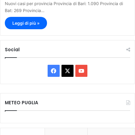
Nuovi casi per provincia Provincia di Bari: 1.090 Provincia di
Bat: 269 Provincia…
Leggi di più »
Social
F
X
Y
a
o
c
u
METEO PUGLIA
e
T
b
u
o
b