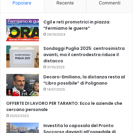
Popolare
Recente
Commenti
o
e
k
Cgil e reti promotrici in piazza:
“Fermiamo le guerre”
26/10/2024
Sondaggi Puglia 2025: centrosinistra
avanti, ma il centrodestra riduce il
distacco
31/10/2025
Decaro-Emiliano, la distanza resta al
“Libro possibile” di Polignano
14/07/2025
OFFERTE DI LAVORO PER TARANTO: Ecco le aziende che
cercano personale
20/02/2023
Investita la caposala del Pronto
Soccorso davanti all’ospedale di