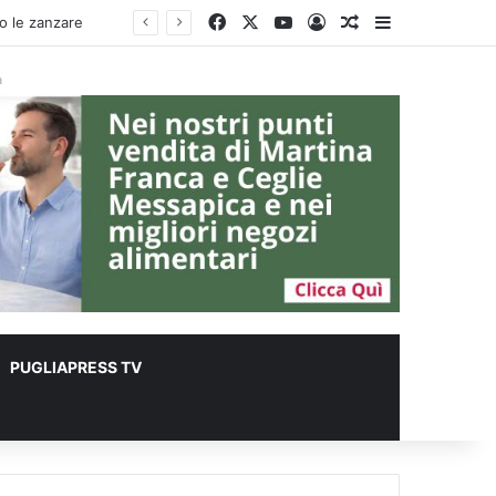
Facebook
X
You Tube
Accedi
Un articolo a c
Barra lateral
à
PUGLIAPRESS TV