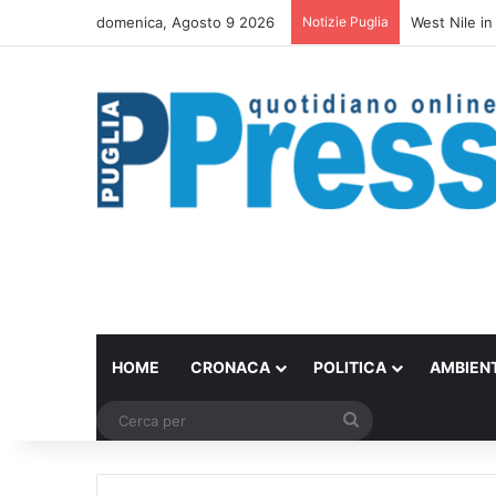
domenica, Agosto 9 2026
Notizie Puglia
La ragazza d
HOME
CRONACA
POLITICA
AMBIEN
Cerca
per