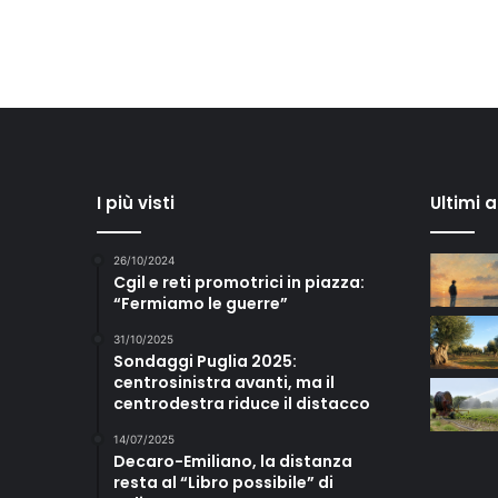
I più visti
Ultimi 
26/10/2024
Cgil e reti promotrici in piazza:
“Fermiamo le guerre”
31/10/2025
Sondaggi Puglia 2025:
centrosinistra avanti, ma il
centrodestra riduce il distacco
14/07/2025
Decaro-Emiliano, la distanza
resta al “Libro possibile” di