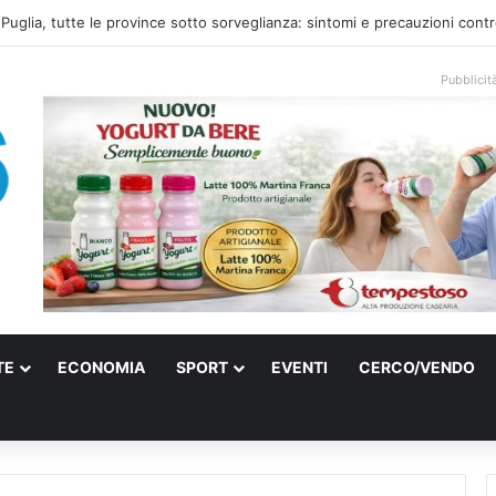
el mare: la voce di Taranto che incontra l’indie pop e racconta rinascite
Pubblicit
TE
ECONOMIA
SPORT
EVENTI
CERCO/VENDO