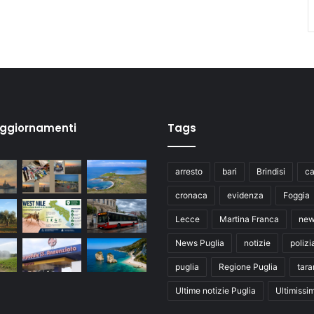
aggiornamenti
Tags
arresto
bari
Brindisi
ca
cronaca
evidenza
Foggia
Lecce
Martina Franca
ne
News Puglia
notizie
polizi
puglia
Regione Puglia
tara
Ultime notizie Puglia
Ultimissi