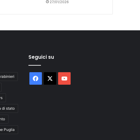
27/01/2026
Seguici su
rabinieri
Facebook
X
You
Tube
ws
a di stato
nto
me Puglia