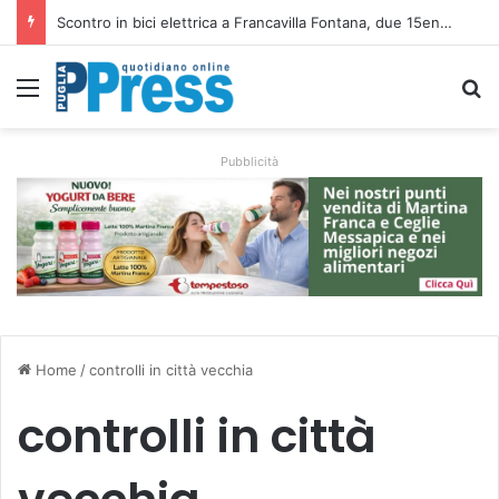
Scontro in bici elettrica a Francavilla Fontana, due 15enni ricoverati in gravi condizioni
Menu
C
Pubblicità
Home
/
controlli in città vecchia
controlli in città