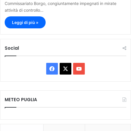
Commissariato Borgo, congiuntamente impegnati in mirate
attività di controllo…
Leggi di più »
Social
F
X
Y
a
o
c
u
METEO PUGLIA
e
T
b
u
o
b