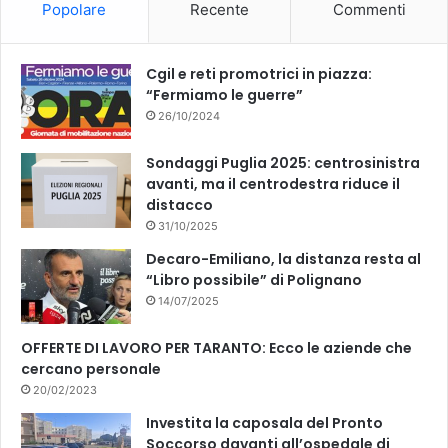
Popolare
Recente
Commenti
o
e
k
Cgil e reti promotrici in piazza:
“Fermiamo le guerre”
26/10/2024
Sondaggi Puglia 2025: centrosinistra
avanti, ma il centrodestra riduce il
distacco
31/10/2025
Decaro-Emiliano, la distanza resta al
“Libro possibile” di Polignano
14/07/2025
OFFERTE DI LAVORO PER TARANTO: Ecco le aziende che
cercano personale
20/02/2023
Investita la caposala del Pronto
Soccorso davanti all’ospedale di