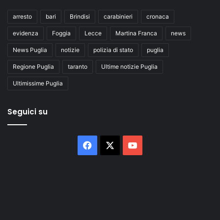
arresto
bari
Brindisi
carabinieri
cronaca
evidenza
Foggia
Lecce
Martina Franca
news
News Puglia
notizie
polizia di stato
puglia
Regione Puglia
taranto
Ultime notizie Puglia
Ultimissime Puglia
Seguici su
Facebook
X
You
Tube