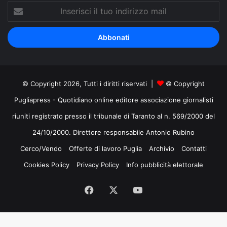
Inserisci
il
tuo
indirizzo
mail
© Copyright 2026, Tutti i diritti riservati |
© Copyright
Pugliapress - Quotidiano online editore associazione giornalisti
riuniti registrato presso il tribunale di Taranto al n. 569/2000 del
24/10/2000. Direttore responsabile Antonio Rubino
Cerco/Vendo
Offerte di lavoro Puglia
Archivio
Contatti
Cookies Policy
Privacy Policy
Info pubblicità elettorale
Facebook
X
You
Tube