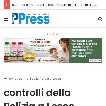
Rubano strumenti e farmaci ai medici dei migranti a Bari: ferme le visite a Nardò
Menu
C
Pubblicità
Home
/
controlli della Polizia a Lecce
controlli della