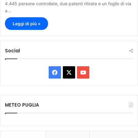
4.445 persone controllate, due patenti ritirate e un foglio di via
a…
Leggi di più »
Social
F
X
Y
a
o
c
u
METEO PUGLIA
e
T
b
u
o
b