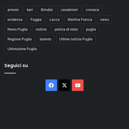
arresto
bari
Brindisi
carabinieri
cronaca
evidenza
Foggia
Lecce
Martina Franca
news
News Puglia
notizie
polizia di stato
puglia
Regione Puglia
taranto
Ultime notizie Puglia
Ultimissime Puglia
Seguici su
Facebook
X
You
Tube