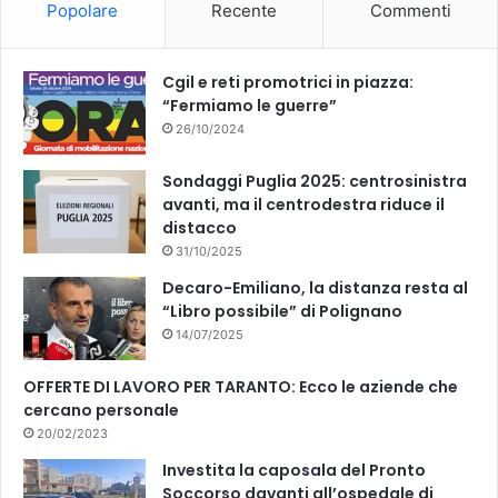
Popolare
Recente
Commenti
o
e
k
Cgil e reti promotrici in piazza:
“Fermiamo le guerre”
26/10/2024
Sondaggi Puglia 2025: centrosinistra
avanti, ma il centrodestra riduce il
distacco
31/10/2025
Decaro-Emiliano, la distanza resta al
“Libro possibile” di Polignano
14/07/2025
OFFERTE DI LAVORO PER TARANTO: Ecco le aziende che
cercano personale
20/02/2023
Investita la caposala del Pronto
Soccorso davanti all’ospedale di