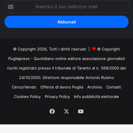
Inserisci
il
tuo
indirizzo
mail
© Copyright 2026, Tutti i diritti riservati |
© Copyright
Pugliapress - Quotidiano online editore associazione giornalisti
riuniti registrato presso il tribunale di Taranto al n. 569/2000 del
24/10/2000. Direttore responsabile Antonio Rubino
Cerco/Vendo
Offerte di lavoro Puglia
Archivio
Contatti
Cookies Policy
Privacy Policy
Info pubblicità elettorale
Facebook
X
You
Tube