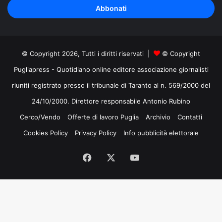
indirizzo
mail
© Copyright 2026, Tutti i diritti riservati |
© Copyright
Pugliapress - Quotidiano online editore associazione giornalisti
riuniti registrato presso il tribunale di Taranto al n. 569/2000 del
24/10/2000. Direttore responsabile Antonio Rubino
Cerco/Vendo
Offerte di lavoro Puglia
Archivio
Contatti
Cookies Policy
Privacy Policy
Info pubblicità elettorale
Facebook
X
You
Tube