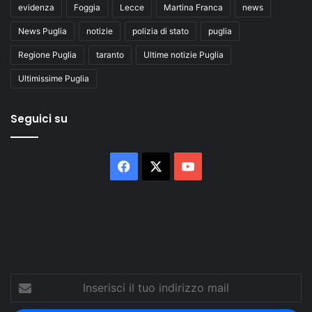
evidenza
Foggia
Lecce
Martina Franca
news
News Puglia
notizie
polizia di stato
puglia
Regione Puglia
taranto
Ultime notizie Puglia
Ultimissime Puglia
Seguici su
Facebook
X
You
Tube
Inserisci
il
tuo