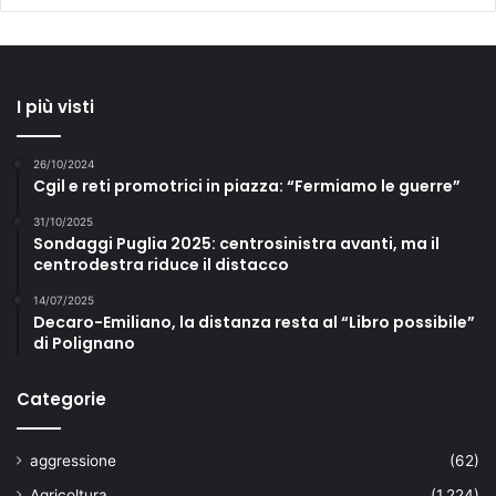
I più visti
26/10/2024
Cgil e reti promotrici in piazza: “Fermiamo le guerre”
31/10/2025
Sondaggi Puglia 2025: centrosinistra avanti, ma il
centrodestra riduce il distacco
14/07/2025
Decaro-Emiliano, la distanza resta al “Libro possibile”
di Polignano
Categorie
aggressione
(62)
Agricoltura
(1.224)