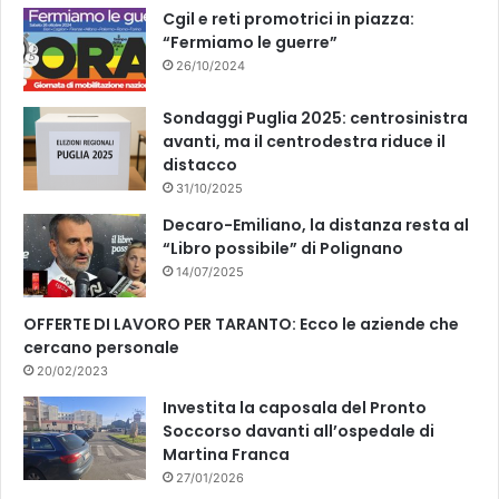
k
Cgil e reti promotrici in piazza:
“Fermiamo le guerre”
26/10/2024
Sondaggi Puglia 2025: centrosinistra
avanti, ma il centrodestra riduce il
distacco
31/10/2025
Decaro-Emiliano, la distanza resta al
“Libro possibile” di Polignano
14/07/2025
OFFERTE DI LAVORO PER TARANTO: Ecco le aziende che
cercano personale
20/02/2023
Investita la caposala del Pronto
Soccorso davanti all’ospedale di
Martina Franca
27/01/2026