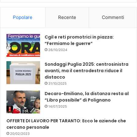
o
b
Popolare
Recente
Commenti
o
e
k
Cgil e reti promotrici in piazza:
“Fermiamo le guerre”
26/10/2024
Sondaggi Puglia 2025: centrosinistra
avanti, ma il centrodestra riduce il
distacco
31/10/2025
Decaro-Emiliano, la distanza resta al
“Libro possibile” di Polignano
14/07/2025
OFFERTE DI LAVORO PER TARANTO: Ecco le aziende che
cercano personale
20/02/2023