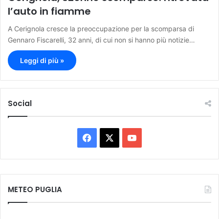
l’auto in fiamme
A Cerignola cresce la preoccupazione per la scomparsa di
Gennaro Fiscarelli, 32 anni, di cui non si hanno più notizie…
Leggi di più »
Social
F
X
Y
a
o
c
u
METEO PUGLIA
e
T
b
u