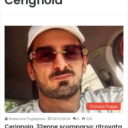
Cerignola
Cronaca Foggia
Redazione Pugliapress
08/10/2024
0
232
Cerignola, 32enne scomparso: ritrovata