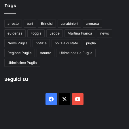
Tags
arresto
bari
Brindisi
carabinieri
cronaca
evidenza
Foggia
Lecce
Martina Franca
news
News Puglia
notizie
polizia di stato
puglia
Regione Puglia
taranto
Ultime notizie Puglia
Ultimissime Puglia
Seguici su
Facebook
X
You
Tube