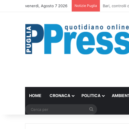
venerdì, Agosto 7 2026
Notizie Puglia
Scontro in bici
HOME
CRONACA
POLITICA
AMBIEN
Cerca
per