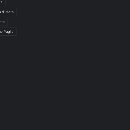
ws
a di stato
nto
me Puglia