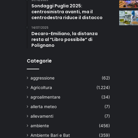
Sondaggi Puglia 2025:
centrosinistra avanti, ma il
centrodestra riduce il distacco
14/07/2025
Decaro-Emiliano, la distanza
resta al “Libro possibile” di
Polignano
Categorie
aggressione
(62)
Agricoltura
(1.224)
agroalimentare
(34)
allerta meteo
(7)
allevamenti
(7)
ambiente
(456)
Ambiente Bari e Bat
(359)