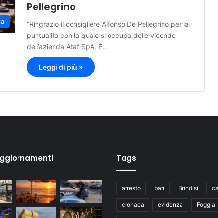
Pellegrino
ia
“Ringrazio il consigliere Alfonso De Pellegrino per la
puntualità con la quale si occupa delle vicende
dell’azienda Ataf SpA. È…
Leggi di più »
aggiornamenti
Tags
arresto
bari
Brindisi
ca
cronaca
evidenza
Foggia