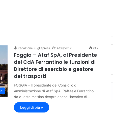
Redazione Pugliapress
14/09/2017
242
Foggia – Ataf SpA, al Presidente
del CdA Ferrantino le funzioni di
Direttore di esercizio e gestore
dei trasporti
FOGGIA – Il presidente del Consiglio di
Amministrazione di Ataf SpA, Raffaele Ferrantino,
ia
da questa mattina ricopre anche l’incarico di…
Leggi di più »