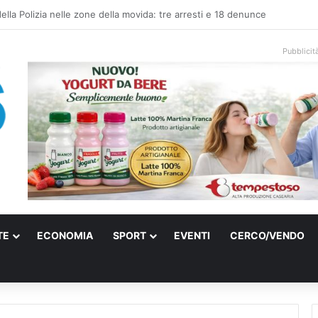
 elettrica a Francavilla Fontana, due 15enni ricoverati in gravi condizioni
Pubblicit
TE
ECONOMIA
SPORT
EVENTI
CERCO/VENDO