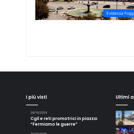
Evidenza Fogg
I più visti
Ultimi 
26/10/2024
Cgil e reti promotrici in piazza:
“Fermiamo le guerre”
31/10/2025