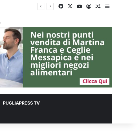
Facebook
X
You Tube
Accedi
Un articolo a c
Barra lateral
à
PUGLIAPRESS TV