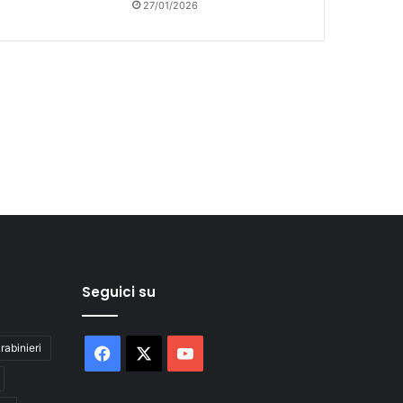
27/01/2026
Seguici su
rabinieri
Facebook
X
You
Tube