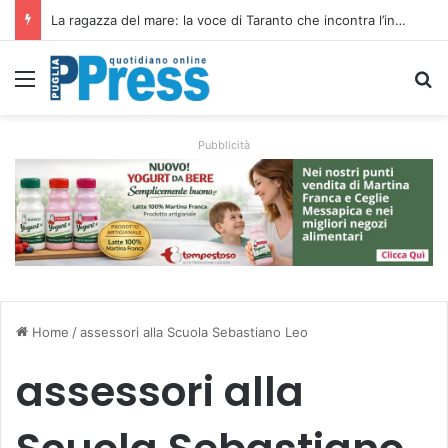
Siccità e caro gasolio colpiscono le campagne pugliesi: irrigare costa il 50,6% in più
Menu
C
Pubblicità
Home
/
assessori alla Scuola Sebastiano Leo
assessori alla