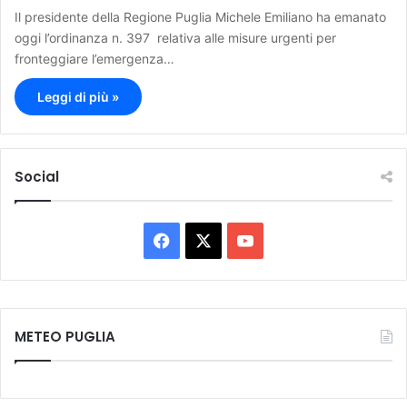
Il presidente della Regione Puglia Michele Emiliano ha emanato
oggi l’ordinanza n. 397 relativa alle misure urgenti per
fronteggiare l’emergenza…
Leggi di più »
Social
F
X
Y
a
o
c
u
METEO PUGLIA
e
T
b
u