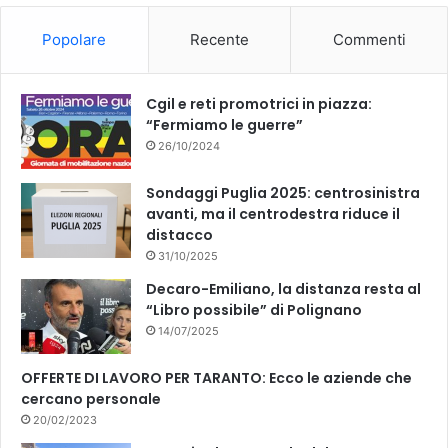
o
b
Popolare
Recente
Commenti
o
e
k
Cgil e reti promotrici in piazza:
“Fermiamo le guerre”
26/10/2024
Sondaggi Puglia 2025: centrosinistra
avanti, ma il centrodestra riduce il
distacco
31/10/2025
Decaro-Emiliano, la distanza resta al
“Libro possibile” di Polignano
14/07/2025
OFFERTE DI LAVORO PER TARANTO: Ecco le aziende che
cercano personale
20/02/2023