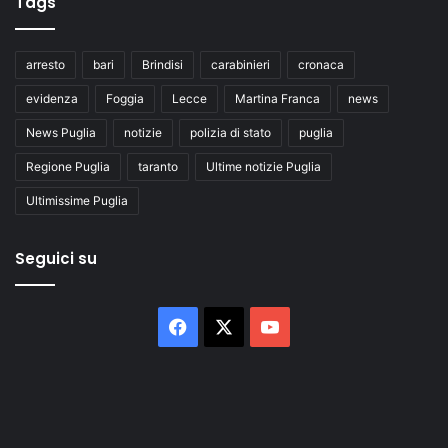
Tags
arresto
bari
Brindisi
carabinieri
cronaca
evidenza
Foggia
Lecce
Martina Franca
news
News Puglia
notizie
polizia di stato
puglia
Regione Puglia
taranto
Ultime notizie Puglia
Ultimissime Puglia
Seguici su
Facebook
X
You
Tube