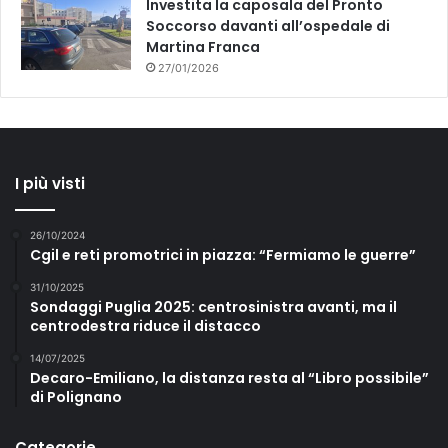
Investita la caposala del Pronto
Soccorso davanti all’ospedale di
Martina Franca
27/01/2026
I più visti
26/10/2024
Cgil e reti promotrici in piazza: “Fermiamo le guerre”
31/10/2025
Sondaggi Puglia 2025: centrosinistra avanti, ma il
centrodestra riduce il distacco
14/07/2025
Decaro-Emiliano, la distanza resta al “Libro possibile”
di Polignano
Categorie