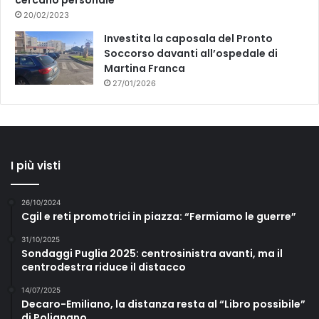
20/02/2023
Investita la caposala del Pronto
Soccorso davanti all’ospedale di
Martina Franca
27/01/2026
I più visti
26/10/2024
Cgil e reti promotrici in piazza: “Fermiamo le guerre”
31/10/2025
Sondaggi Puglia 2025: centrosinistra avanti, ma il
centrodestra riduce il distacco
14/07/2025
Decaro-Emiliano, la distanza resta al “Libro possibile”
di Polignano