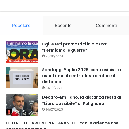
b
u
o
b
Popolare
Recente
Commenti
o
e
k
Cgil e reti promotrici in piazza:
“Fermiamo le guerre”
26/10/2024
Sondaggi Puglia 2025: centrosinistra
avanti, ma il centrodestra riduce il
distacco
31/10/2025
Decaro-Emiliano, la distanza resta al
“Libro possibile” di Polignano
14/07/2025
OFFERTE DI LAVORO PER TARANTO: Ecco le aziende che
cercano personale