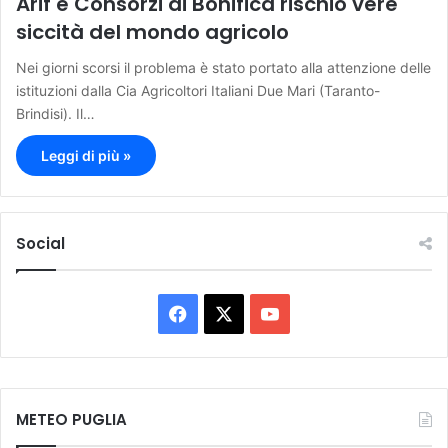
Arif e Consorzi di Bonifica rischio vere
siccità del mondo agricolo
Nei giorni scorsi il problema è stato portato alla attenzione delle
istituzioni dalla Cia Agricoltori Italiani Due Mari (Taranto-
Brindisi). Il…
Leggi di più »
Social
F
X
Y
a
o
c
u
METEO PUGLIA
e
T