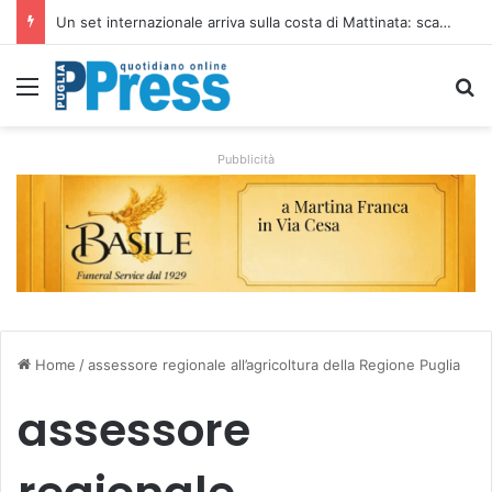
Ombrelloni lasciati sulle spiagge libere, controlli a Vieste e Peschici: liberati oltre 5mila metri quadrati
Menu
C
Pubblicità
Home
/
assessore regionale all’agricoltura della Regione Puglia
assessore