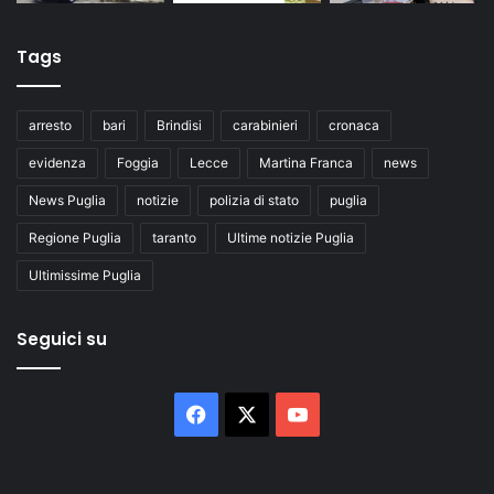
Tags
arresto
bari
Brindisi
carabinieri
cronaca
evidenza
Foggia
Lecce
Martina Franca
news
News Puglia
notizie
polizia di stato
puglia
Regione Puglia
taranto
Ultime notizie Puglia
Ultimissime Puglia
Seguici su
Facebook
X
You
Tube