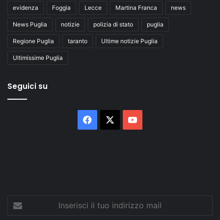
evidenza
Foggia
Lecce
Martina Franca
news
News Puglia
notizie
polizia di stato
puglia
Regione Puglia
taranto
Ultime notizie Puglia
Ultimissime Puglia
Seguici su
Facebook
X
You
Tube
Inserisci
il