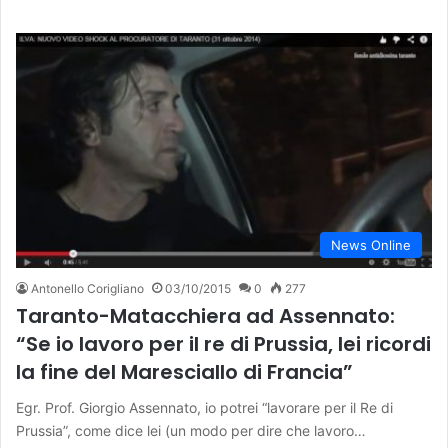
News Online
Antonello Corigliano
03/10/2015
0
277
Taranto-Matacchiera ad Assennato:
“Se io lavoro per il re di Prussia, lei ricordi
la fine del Maresciallo di Francia”
Egr. Prof. Giorgio Assennato, io potrei “lavorare per il Re di
Prussia”, come dice lei (un modo per dire che lavoro…