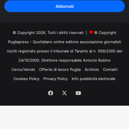
tuo
indirizzo
mail
© Copyright 2026, Tutti i diritti riservati |
© Copyright
Pugliapress - Quotidiano online editore associazione giornalisti
riuniti registrato presso il tribunale di Taranto al n. 569/2000 del
24/10/2000. Direttore responsabile Antonio Rubino
Cerco/Vendo
Offerte di lavoro Puglia
Archivio
Contatti
Cookies Policy
Privacy Policy
Info pubblicità elettorale
Facebook
X
You
Tube