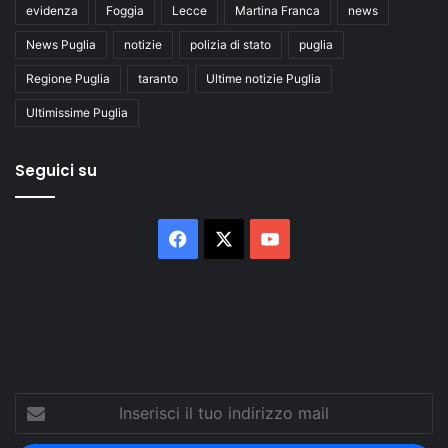
evidenza
Foggia
Lecce
Martina Franca
news
News Puglia
notizie
polizia di stato
puglia
Regione Puglia
taranto
Ultime notizie Puglia
Ultimissime Puglia
Seguici su
Facebook
X
You
Tube
Inserisci
il
tuo