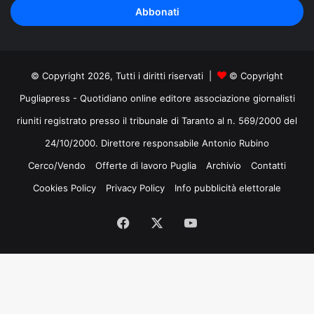
indirizzo
mail
© Copyright 2026, Tutti i diritti riservati |
© Copyright
Pugliapress - Quotidiano online editore associazione giornalisti
riuniti registrato presso il tribunale di Taranto al n. 569/2000 del
24/10/2000. Direttore responsabile Antonio Rubino
Cerco/Vendo
Offerte di lavoro Puglia
Archivio
Contatti
Cookies Policy
Privacy Policy
Info pubblicità elettorale
Facebook
X
You
Tube