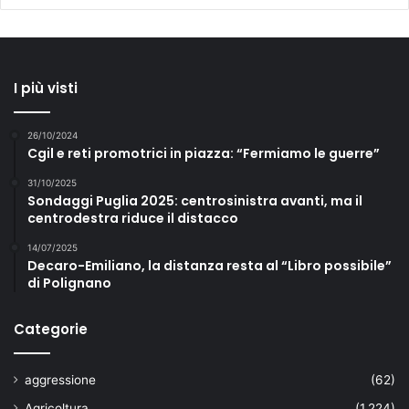
I più visti
26/10/2024
Cgil e reti promotrici in piazza: “Fermiamo le guerre”
31/10/2025
Sondaggi Puglia 2025: centrosinistra avanti, ma il
centrodestra riduce il distacco
14/07/2025
Decaro-Emiliano, la distanza resta al “Libro possibile”
di Polignano
Categorie
aggressione
(62)
Agricoltura
(1.224)