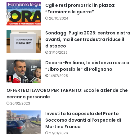
k
Cgil e reti promotrici in piazza:
“Fermiamo le guerre”
26/10/2024
Sondaggi Puglia 2025: centrosinistra
avanti, ma il centrodestra riduce il
distacco
31/10/2025
Decaro-Emiliano, la distanza resta al
“Libro possibile” di Polignano
14/07/2025
OFFERTE DI LAVORO PER TARANTO: Ecco le aziende che
cercano personale
20/02/2023
Investita la caposala del Pronto
Soccorso davanti all’ospedale di
Martina Franca
27/01/2026