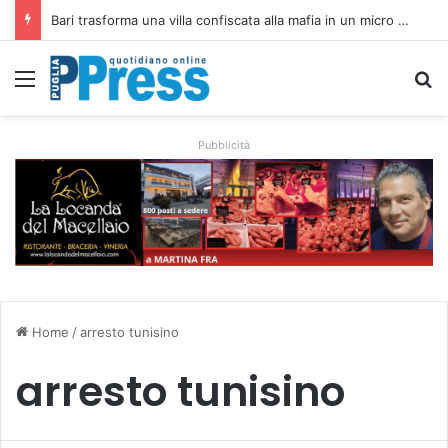
Rubano strumenti e farmaci ai medici dei migranti a Bari: ferme le visite a Nardò
Menu
C
Pubblicità
Home
/
arresto tunisino
arresto tunisino