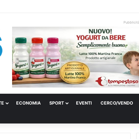
ati sulle spiagge libere, controlli a Vieste e Peschici: liberati oltre 5mila
Pubblicit
TE
ECONOMIA
SPORT
EVENTI
CERCO/VENDO