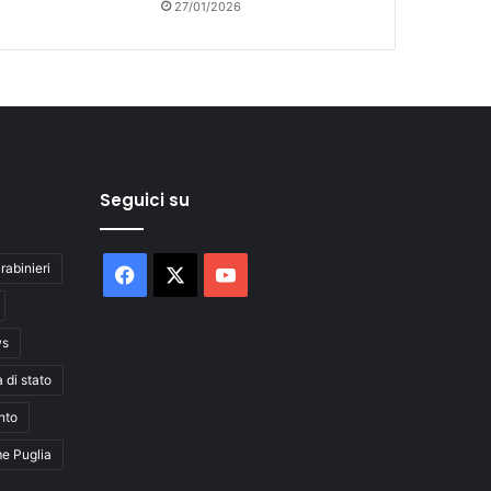
27/01/2026
Seguici su
rabinieri
Facebook
X
You
Tube
ws
a di stato
nto
me Puglia