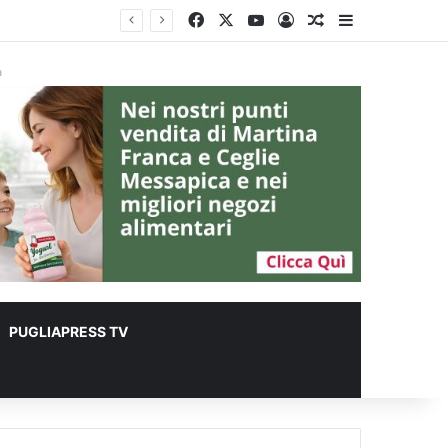
Facebook
X
You Tube
Accedi
Un articolo a c
Barra lateral
 metri quadrati
à
PUGLIAPRESS TV