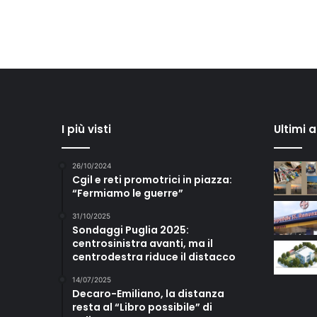
I più visti
Ultimi 
26/10/2024
Cgil e reti promotrici in piazza:
“Fermiamo le guerre”
31/10/2025
Sondaggi Puglia 2025:
centrosinistra avanti, ma il
centrodestra riduce il distacco
14/07/2025
Decaro-Emiliano, la distanza
resta al “Libro possibile” di