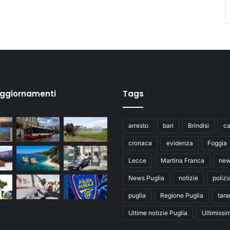
aggiornamenti
Tags
arresto
bari
Brindisi
ca
cronaca
evidenza
Foggia
Lecce
Martina Franca
ne
News Puglia
notizie
polizi
puglia
Regione Puglia
tara
Ultime notizie Puglia
Ultimissi