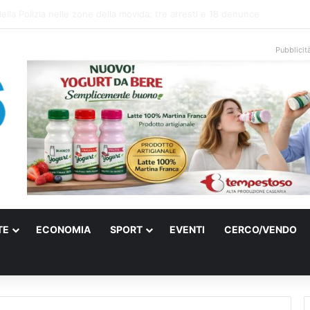
 elettrica a Francavilla Fontana, due 15enni ricoverati in gravi condizioni
Pubblicit
TE
ECONOMIA
SPORT
EVENTI
CERCO/VENDO