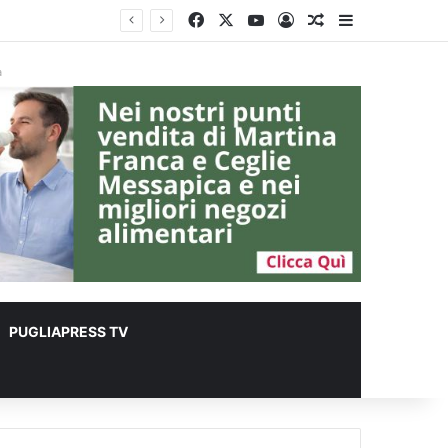
Facebook
X
You Tube
Accedi
Un articolo a c
Barra lateral
à
PUGLIAPRESS TV