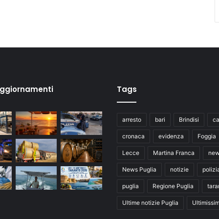
aggiornamenti
Tags
arresto
bari
Brindisi
ca
cronaca
evidenza
Foggia
Lecce
Martina Franca
ne
News Puglia
notizie
polizi
puglia
Regione Puglia
tara
Ultime notizie Puglia
Ultimissi