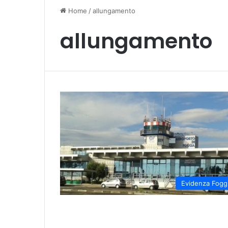
Home
/
allungamento
allungamento
Evidenza Fogg