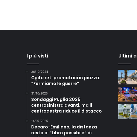
I più visti
Ultimi 
26/10/2024
Cgil e reti promotrici in piazza:
“Fermiamo le guerre”
31/10/2025
Sondaggi Puglia 2025:
centrosinistra avanti, ma il
centrodestra riduce il distacco
14/07/2025
Decaro-Emiliano, la distanza
resta al “Libro possibile” di