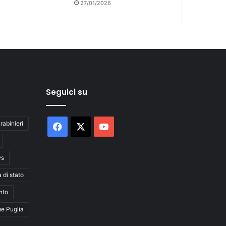
27/01/2026
Seguici su
rabinieri
Facebook
X
You
Tube
ws
a di stato
nto
me Puglia