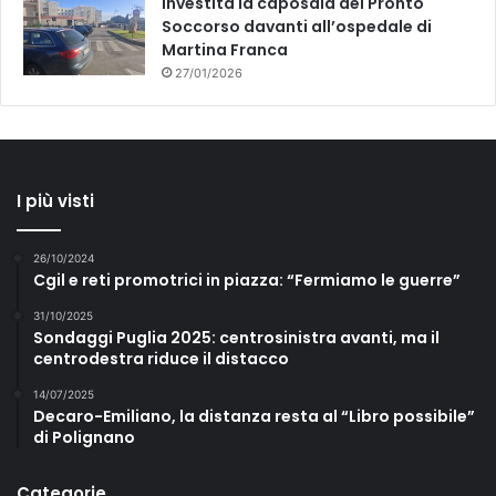
Investita la caposala del Pronto
Soccorso davanti all’ospedale di
Martina Franca
27/01/2026
I più visti
26/10/2024
Cgil e reti promotrici in piazza: “Fermiamo le guerre”
31/10/2025
Sondaggi Puglia 2025: centrosinistra avanti, ma il
centrodestra riduce il distacco
14/07/2025
Decaro-Emiliano, la distanza resta al “Libro possibile”
di Polignano
Categorie