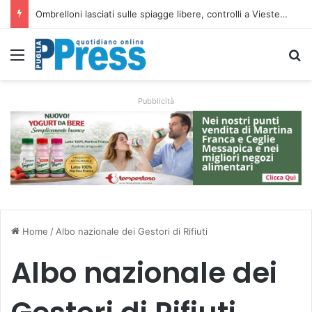
Taranto, operaio ferito nell’area Afo2 dell’ex Ilva: ricoverato in codice rosso
Menu
C
Pubblicità
Home
/
Albo nazionale dei Gestori di Rifiuti
Albo nazionale dei