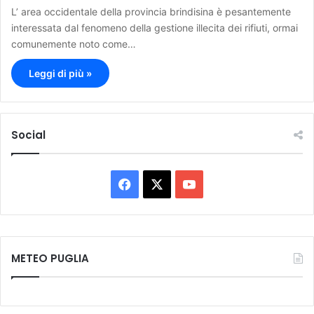
L’ area occidentale della provincia brindisina è pesantemente
interessata dal fenomeno della gestione illecita dei rifiuti, ormai
comunemente noto come…
Leggi di più »
Social
F
X
Y
a
o
c
u
METEO PUGLIA
e
T
b
u