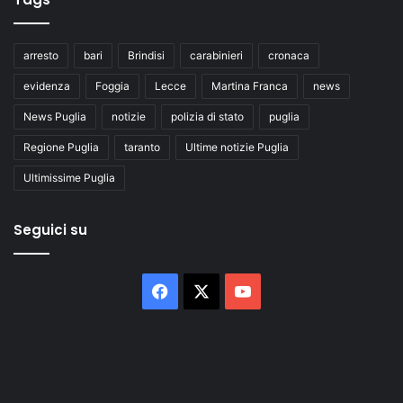
arresto
bari
Brindisi
carabinieri
cronaca
evidenza
Foggia
Lecce
Martina Franca
news
News Puglia
notizie
polizia di stato
puglia
Regione Puglia
taranto
Ultime notizie Puglia
Ultimissime Puglia
Seguici su
Facebook
X
You
Tube