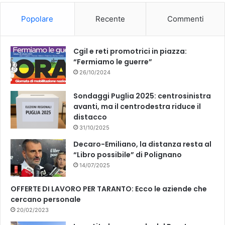
o
b
Popolare
Recente
Commenti
o
e
k
Cgil e reti promotrici in piazza:
“Fermiamo le guerre”
26/10/2024
Sondaggi Puglia 2025: centrosinistra
avanti, ma il centrodestra riduce il
distacco
31/10/2025
Decaro-Emiliano, la distanza resta al
“Libro possibile” di Polignano
14/07/2025
OFFERTE DI LAVORO PER TARANTO: Ecco le aziende che
cercano personale
20/02/2023