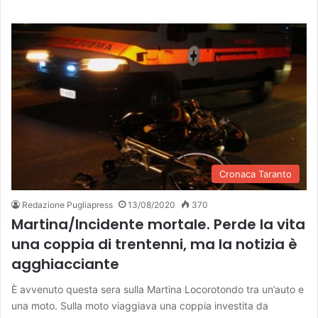
Cronaca Taranto
Redazione Pugliapress
13/08/2020
370
Martina/Incidente mortale. Perde la vita
una coppia di trentenni, ma la notizia è
agghiacciante
È avvenuto questa sera sulla Martina Locorotondo tra un’auto e
una moto. Sulla moto viaggiava una coppia investita da