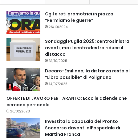
k
Cgil e reti promotrici in piazza:
“Fermiamo le guerre”
26/10/2024
Sondaggi Puglia 2025: centrosinistra
avanti, ma il centrodestra riduce il
distacco
31/10/2025
Decaro-Emiliano, la distanza resta al
“Libro possibile” di Polignano
14/07/2025
OFFERTE DI LAVORO PER TARANTO: Ecco le aziende che
cercano personale
20/02/2023
Investita la caposala del Pronto
Soccorso davanti all’ospedale di
Martina Franca