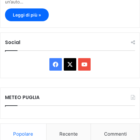
un’auto…
Leggi di più »
Social
F
X
Y
a
o
c
u
METEO PUGLIA
e
T
b
u
o
b
Popolare
Recente
Commenti
o
e