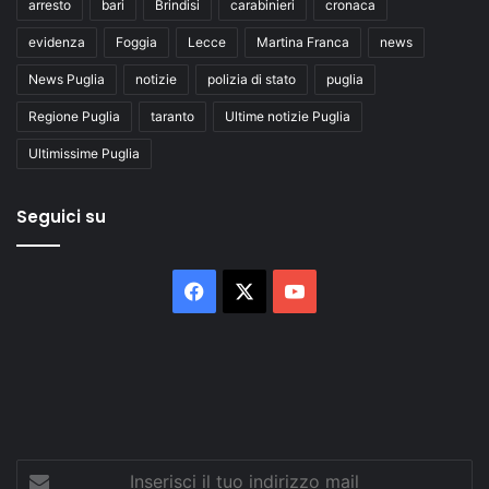
arresto
bari
Brindisi
carabinieri
cronaca
evidenza
Foggia
Lecce
Martina Franca
news
News Puglia
notizie
polizia di stato
puglia
Regione Puglia
taranto
Ultime notizie Puglia
Ultimissime Puglia
Seguici su
Facebook
X
You
Tube
Inserisci