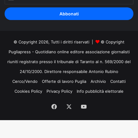
il
tuo
indirizzo
mail
© Copyright 2026, Tutti i diritti riservati |
© Copyright
Pugliapress - Quotidiano online editore associazione giornalisti
riuniti registrato presso il tribunale di Taranto al n. 569/2000 del
24/10/2000. Direttore responsabile Antonio Rubino
Cerco/Vendo
Offerte di lavoro Puglia
Archivio
Contatti
Cookies Policy
Privacy Policy
Info pubblicità elettorale
Facebook
X
You
Tube