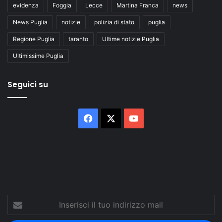
evidenza
Foggia
Lecce
Martina Franca
news
News Puglia
notizie
polizia di stato
puglia
Regione Puglia
taranto
Ultime notizie Puglia
Ultimissime Puglia
Seguici su
Facebook
X
You
Tube
Inserisci
il
tuo