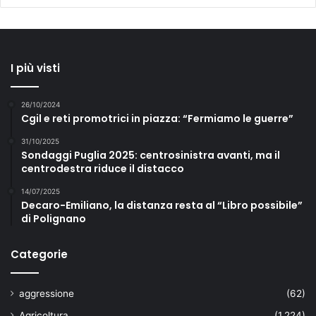
I più visti
26/10/2024
Cgil e reti promotrici in piazza: “Fermiamo le guerre”
31/10/2025
Sondaggi Puglia 2025: centrosinistra avanti, ma il
centrodestra riduce il distacco
14/07/2025
Decaro-Emiliano, la distanza resta al “Libro possibile”
di Polignano
Categorie
aggressione
(62)
Agricoltura
(1.224)