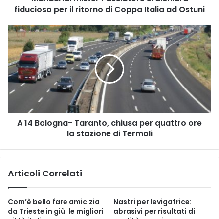
fiducioso per il ritorno di Coppa Italia ad Ostuni
i
s
t
A
e
1
r
4
P
B
a
o
s
l
s
o
i
g
a
n
t
A 14 Bologna- Taranto, chiusa per quattro ore
a
o
la stazione di Termoli
-
r
T
e
a
s
r
Articoli Correlati
i
a
d
n
i
t
Com’è bello fare amicizia
Nastri per levigatrice:
c
o
da Trieste in giù: le migliori
abrasivi per risultati di
h
,