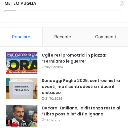
o
s
METEO PUGLIA
e
T
r
t
n
a
b
u
o
z
d
i
o
b
i
o
Popolare
Recente
Commenti
C
n
o
e
o
e
p
d
k
Cgil e reti promotrici in piazza:
p
i
“Fermiamo le guerre”
a
T
I
e
26/10/2024
t
r
a
m
Sondaggi Puglia 2025: centrosinistra
l
o
avanti, ma il centrodestra riduce il
i
l
distacco
a
i
31/10/2025
a
Decaro-Emiliano, la distanza resta al
d
“Libro possibile” di Polignano
O
14/07/2025
s
t