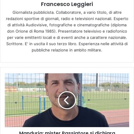
Francesco Leggieri
Giornalista pubblicista. Collaboratore, a vario titolo, di altre
redazioni sportive di giornali, radio e televisioni nazionali. Esperto
di attività Audiovisive, fotografiche e cinematografiche (diploma
don Orione di Roma 1985). Presentatore televisivo e radiofonico
per varie emittenti locali e di eventi anche a carattere nazionale.
Scrittore. E' in uscita il suo terzo libro. Esperienza nelle attività di
pubbliche relazione in ambito militare.
M
a
n
d
u
r
i
a
:
Manduria: mister Passiatore si dichiara
m