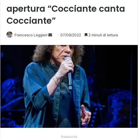
apertura “Cocciante canta
Cocciante”
Francesco Leggieri
I
07/09/2022
2 minuti di lettura
n
v
i
a
u
n
'
e
m
a
i
l
Pubblicità