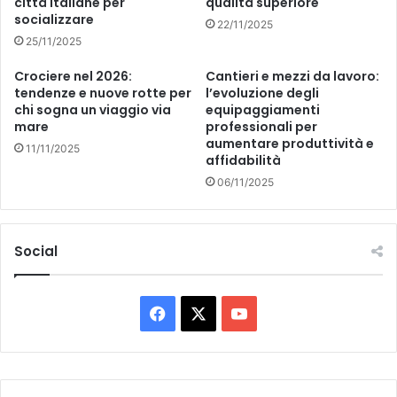
città italiane per
qualità superiore
i
c
socializzare
22/11/2025
a
h
25/11/2025
r
i
a
u
Crociere nel 2026:
Cantieri e mezzi da lavoro:
f
s
tendenze e nuove rotte per
l’evoluzione degli
i
a
chi sogna un viaggio via
equipaggiamenti
d
p
mare
professionali per
u
e
aumentare produttività e
11/11/2025
c
affidabilità
r
i
q
06/11/2025
o
u
s
a
o
t
Social
p
t
e
r
r
o
i
o
F
X
Y
l
r
r
e
a
o
i
l
t
c
u
a