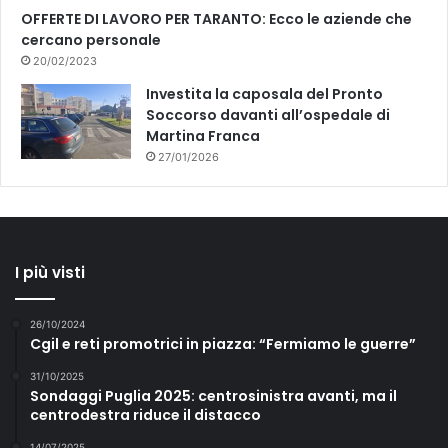
u
OFFERTE DI LAVORO PER TARANTO: Ecco le aziende che
n
cercano personale
i
20/02/2023
Investita la caposala del Pronto
Soccorso davanti all’ospedale di
Martina Franca
27/01/2026
I più visti
26/10/2024
Cgil e reti promotrici in piazza: “Fermiamo le guerre”
31/10/2025
Sondaggi Puglia 2025: centrosinistra avanti, ma il
centrodestra riduce il distacco
14/07/2025