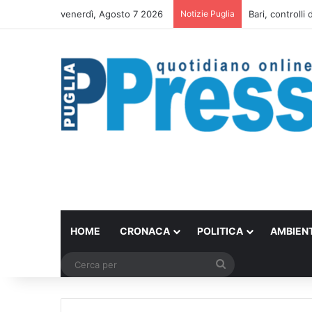
venerdì, Agosto 7 2026
Notizie Puglia
Scontro in bici
HOME
CRONACA
POLITICA
AMBIEN
Cerca
per