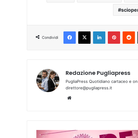
sciope
Facebook
X
LinkedIn
Pinterest
Reddit
Condividi
Redazione Pugliapress
PugliaPress Quotidiano cartaceo e on
direttore@pugliapress.it
We
bsi
te
T