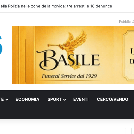
 elettrica a Francavilla Fontana, due 15enni ricoverati in gravi condizioni
Pubblicit
TE
ECONOMIA
SPORT
EVENTI
CERCO/VENDO