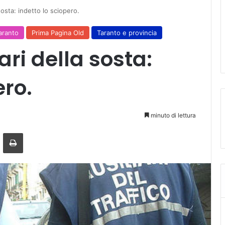
sosta: indetto lo sciopero.
Taranto
Prima Pagina Old
Taranto e provincia
ari della sosta:
ero.
minuto di lettura
a mail
Stampa