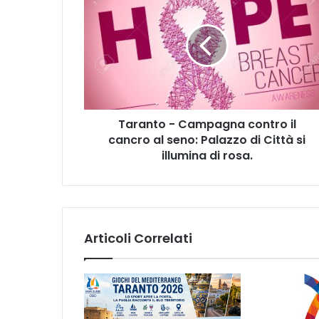
a
r
a
n
t
o
-
C
Taranto - Campagna contro il
a
cancro al seno: Palazzo di Città si
m
p
illumina di rosa.
a
g
n
a
c
Articoli Correlati
o
n
t
r
o
i