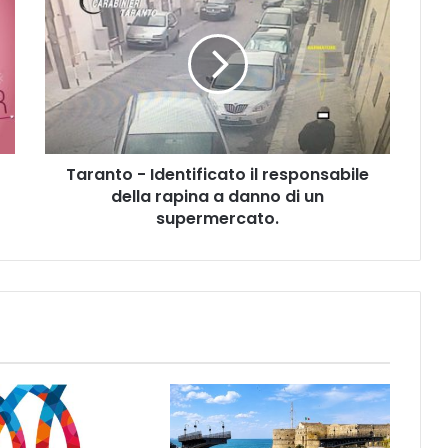
a
r
a
n
t
o
-
I
Taranto - Identificato il responsabile
d
della rapina a danno di un
e
n
supermercato.
t
i
f
i
c
a
t
o
i
l
r