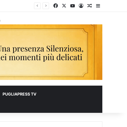
Facebook
X
You Tube
Accedi
Un articolo a c
Barra lateral
à
PUGLIAPRESS TV