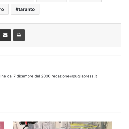
ro
taranto
Condividi via mail
Stampa
line dal 7 dicembre del 2000 redazione@pugliapress.it
T