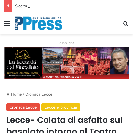
Siccità e caro gasolio colpiscono le campagne pugliesi: irrigare costa il 50,6% in più
Menu
C
Pubblicità
Home
/
Cronaca Lecce
Cronaca Lecce
Lecce e provincia
Lecce- Colata di asfalto sul
basolato intorno al Teatro