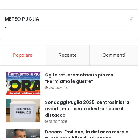
o
o
c
u
v
r
a
METEO PUGLIA
z
e
T
n
i
e
o
b
u
i
A
n
s
o
b
c
i
Popolare
Recente
Commenti
e
e
o
e
n
d
s
e
k
Cgil e reti promotrici in piazza:
u
l
“Fermiamo le guerre”
r
l
26/10/2024
a
a
t
s
o
Sondaggi Puglia 2025: centrosinistra
i
f
avanti, ma il centrodestra riduce il
n
o
distacco
e
g
r
31/10/2025
g
g
Decaro-Emiliano, la distanza resta al
i
i