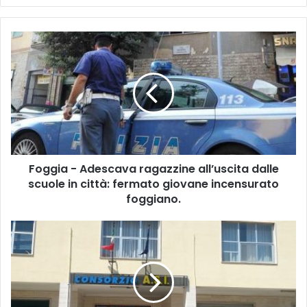
bsi
te
F
o
g
g
i
a
-
A
d
Foggia - Adescava ragazzine all’uscita dalle
e
scuole in città: fermato giovane incensurato
s
c
foggiano.
a
v
B
a
r
r
i
a
n
g
d
a
i