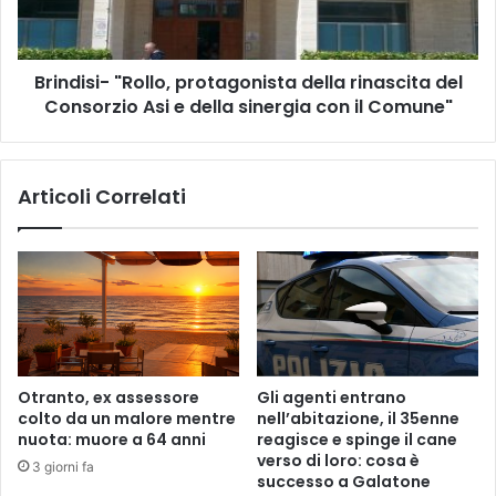
z
s
z
i
i
-
n
Brindisi- "Rollo, protagonista della rinascita del
"
e
Consorzio Asi e della sinergia con il Comune"
R
a
o
l
l
l
l
Articoli Correlati
’
o
u
,
s
p
c
r
i
o
t
t
a
a
d
g
a
o
Otranto, ex assessore
Gli agenti entrano
l
n
colto da un malore mentre
nell’abitazione, il 35enne
l
i
nuota: muore a 64 anni
reagisce e spinge il cane
e
s
verso di loro: cosa è
3 giorni fa
s
t
successo a Galatone