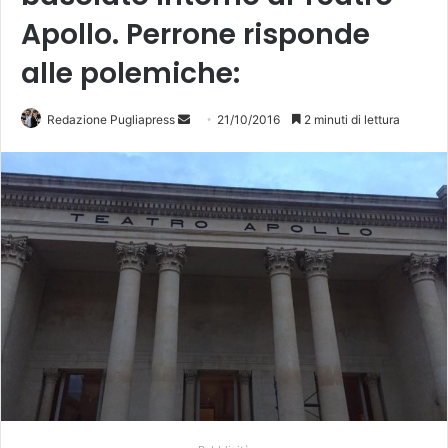
Apollo. Perrone risponde
alle polemiche:
Redazione Pugliapress
I
21/10/2016
2 minuti di lettura
n
v
i
a
u
n
'
e
m
a
i
l