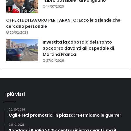
“Libro possibile” di Polignano
a
a
14/07/2025
n
c
o
o
OFFERTE DI LAVORO PER TARANTO: Ecco le aziende che
.
n
cercano personale
i
20/02/2023
l
C
Investita la caposala del Pronto
o
Soccorso davanti all’ospedale di
m
Martina Franca
u
27/01/2026
n
e
"
I più visti
26/10/2024
Cgil e reti promotrici in piazza: “Fermiamo le guerre”
31/10/2025
Sondaggi Puglia 2025: centrosinistra avanti, ma il