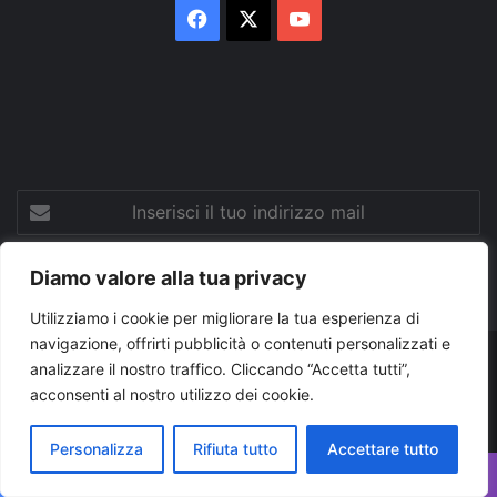
Facebook
X
You
Tube
Inserisci
il
tuo
indirizzo
Diamo valore alla tua privacy
mail
Utilizziamo i cookie per migliorare la tua esperienza di
navigazione, offrirti pubblicità o contenuti personalizzati e
analizzare il nostro traffico. Cliccando “Accetta tutti”,
© Copyright 2026, Tutti i diritti riservati |
© Copyright
acconsenti al nostro utilizzo dei cookie.
Pugliapress - Quotidiano online editore associazione giornalisti
riuniti registrato presso il tribunale di Taranto al n. 569/2000 del
Personalizza
Rifiuta tutto
Accettare tutto
24/10/2000. Direttore responsabile Antonio Rubino