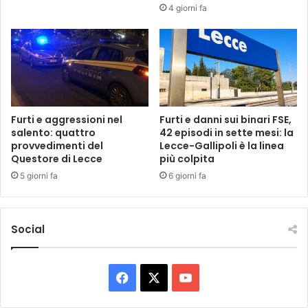
c
a
4 giorni fa
u
d
o
e
l
l
e
l
i
a
n
r
c
i
i
n
Furti e aggressioni nel
Furti e danni sui binari FSE,
t
salento: quattro
42 episodi in sette mesi: la
a
provvedimenti del
Lecce-Gallipoli è la linea
t
s
Questore di Lecce
più colpita
à
c
:
i
5 giorni fa
6 giorni fa
f
t
e
a
r
d
Social
m
e
a
l
t
C
o
F
X
Y
o
g
n
a
o
i
s