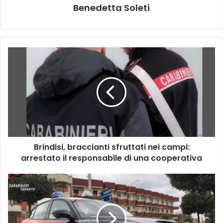
Benedetta Soleti
Brindisi,
braccianti
sfruttati
nei
campi:
arrestato
il
responsabile
di
Brindisi, braccianti sfruttati nei campi:
una
cooperativa
arrestato il responsabile di una cooperativa
San
Giorgio
Ionico,
cocaina
nascosta