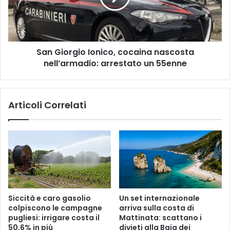
nell’armadio:
arrestato
un
55enne
San Giorgio Ionico, cocaina nascosta
nell’armadio: arrestato un 55enne
Articoli Correlati
Siccità e caro gasolio
Un set internazionale
colpiscono le campagne
arriva sulla costa di
pugliesi: irrigare costa il
Mattinata: scattano i
50,6% in più
divieti alla Baia dei