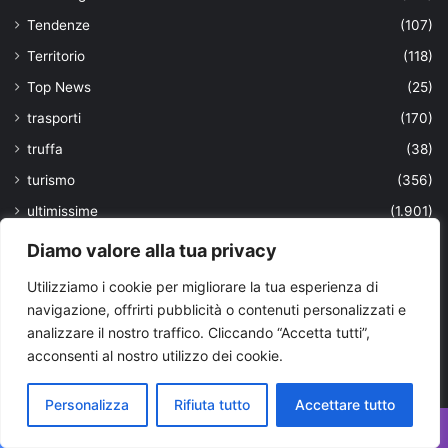
Tendenze
(107)
Territorio
(118)
Top News
(25)
trasporti
(170)
truffa
(38)
turismo
(356)
ultimissime
(1.901)
università
(63)
Diamo valore alla tua privacy
Uomini
(103)
Utilizziamo i cookie per migliorare la tua esperienza di
urbanistica locale
(5)
navigazione, offrirti pubblicità o contenuti personalizzati e
analizzare il nostro traffico. Cliccando “Accetta tutti”,
Valle d'Itria
(967)
acconsenti al nostro utilizzo dei cookie.
viaggi
(39)
VIAGGIARE IN PUGLIA
(53)
Personalizza
Rifiuta tutto
Accettare tutto
violenza
(2)
Facebook
X
WhatsApp
Telegram
Viber