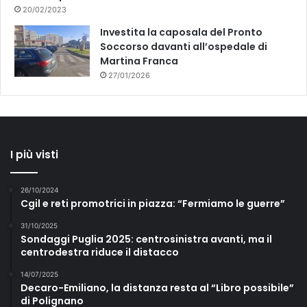
20/02/2023
Investita la caposala del Pronto
Soccorso davanti all’ospedale di
Martina Franca
27/01/2026
I più visti
26/10/2024
Cgil e reti promotrici in piazza: “Fermiamo le guerre”
31/10/2025
Sondaggi Puglia 2025: centrosinistra avanti, ma il
centrodestra riduce il distacco
14/07/2025
Decaro-Emiliano, la distanza resta al “Libro possibile”
di Polignano