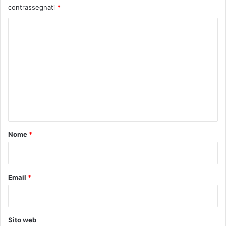
contrassegnati
*
C
o
m
m
e
n
t
o
Nome
*
*
Email
*
Sito web