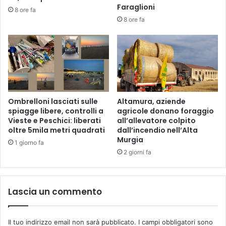
Faraglioni
8 ore fa
8 ore fa
Ombrelloni lasciati sulle
Altamura, aziende
spiagge libere, controlli a
agricole donano foraggio
Vieste e Peschici: liberati
all’allevatore colpito
oltre 5mila metri quadrati
dall’incendio nell’Alta
Murgia
1 giorno fa
2 giorni fa
Lascia un commento
Il tuo indirizzo email non sarà pubblicato.
I campi obbligatori sono