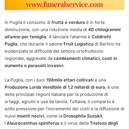
In Puglia il consumo di
frutta e verdura
è in forte
diminuzione, con una riduzione media di
40 chilogrammi
all’anno per famiglia
. A lanciare l’allarme è
Coldiretti
Puglia
, che durante il salone
Fruit Logistica
di Berlino ha
evidenziato le difficoltà del settore ortofrutticolo
regionale, aggravate da
cambiamenti climatici, costi in
aumento e parassiti invasivi
.
La Puglia, con i suoi
198mila ettari coltivati
e una
Produzione Lorda Vendibile di 1,2 miliardi di euro
, è una
delle principali regioni italiane per la produzione di
ortaggi, agrumi e uva da tavola. Tuttavia, il comparto è
sotto pressione per l’incremento dei costi e la diffusione di
nuovi
insetti nocivi
, come la
Drosophila Suzukii
,
l’
Aleurocanthus spiniferus
e il virus della
Tristeza degli