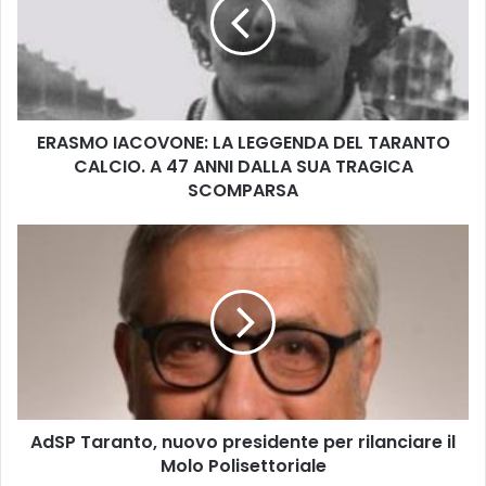
LEGGENDA
DEL
TARANTO
CALCIO.
A
47
ERASMO IACOVONE: LA LEGGENDA DEL TARANTO
ANNI
DALLA
CALCIO. A 47 ANNI DALLA SUA TRAGICA
SUA
SCOMPARSA
TRAGICA
SCOMPARSA
AdSP
Taranto,
nuovo
presidente
per
rilanciare
il
Molo
Polisettoriale
AdSP Taranto, nuovo presidente per rilanciare il
Molo Polisettoriale