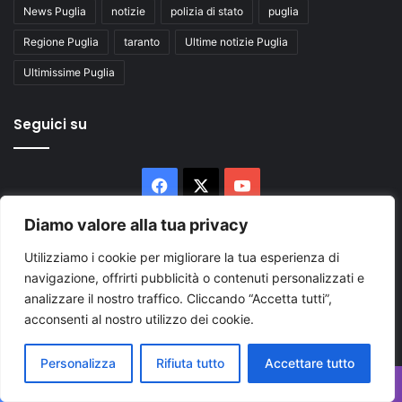
News Puglia
notizie
polizia di stato
puglia
Regione Puglia
taranto
Ultime notizie Puglia
Ultimissime Puglia
Seguici su
Facebook
X
You
Tube
Diamo valore alla tua privacy
Utilizziamo i cookie per migliorare la tua esperienza di
navigazione, offrirti pubblicità o contenuti personalizzati e
analizzare il nostro traffico. Cliccando “Accetta tutti”,
acconsenti al nostro utilizzo dei cookie.
Inserisci
il
Personalizza
Rifiuta tutto
Accettare tutto
tuo
indirizzo
Facebook
X
WhatsApp
Telegram
Viber