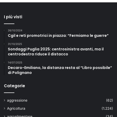
I più visti
26/10/2024
Cgil e reti promotrici in piazza: “Fermiamo le guerre”
31/10/2025
Sondaggi Puglia 2025: centrosinistra avanti, ma il
centrodestra riduce il distacco
14/07/2025
Decaro-Emiliano, la distanza resta al “Libro possibile”
di Polignano
Categorie
aggressione
(62)
Agricoltura
(1.224)
agroalimentare
(34)