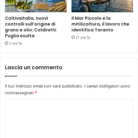
Coltivaitalia, nuovi
Il Mar Piccolo e la
controlli sull’origine di
mitilicoltura, il lavoro che
grano e olio: Coldiretti
identifica Taranto
Puglia esulta
21 ore fa
2 ore fa
Lascia un commento
Il tuo indirizzo email non sarà pubblicato.
I campi obbligatori sono
contrassegnati
*
C
o
m
m