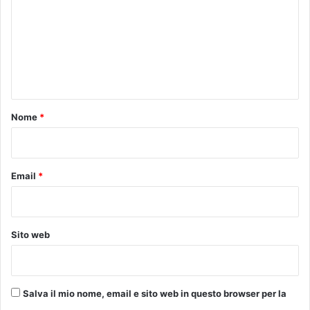
m
m
e
n
t
o
Nome
*
*
Email
*
Sito web
Salva il mio nome, email e sito web in questo browser per la