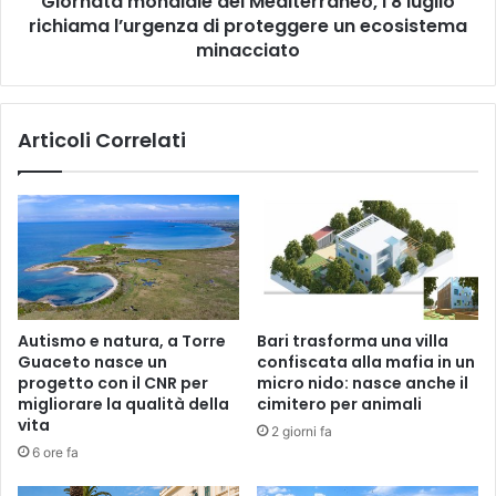
Giornata mondiale del Mediterraneo, l’8 luglio
un
richiama l’urgenza di proteggere un ecosistema
ecosistema
minacciato
minacciato
Articoli Correlati
Autismo e natura, a Torre
Bari trasforma una villa
Guaceto nasce un
confiscata alla mafia in un
progetto con il CNR per
micro nido: nasce anche il
migliorare la qualità della
cimitero per animali
vita
2 giorni fa
6 ore fa