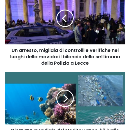
arresto,
migliaia
di
controlli
e
verifiche
nei
luoghi
Un arresto, migliaia di controlli e verifiche nei
della
movida:
luoghi della movida: il bilancio della settimana
il
della Polizia a Lecce
bilancio
della
Giornata
settimana
mondiale
della
del
Polizia
Mediterraneo,
a
l’8
Lecce
luglio
richiama
l’urgenza
di
proteggere