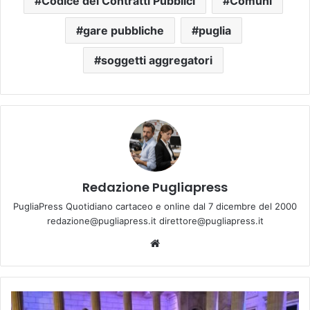
Codice dei Contratti Pubblici
Comuni
gare pubbliche
puglia
soggetti aggregatori
Redazione Pugliapress
PugliaPress Quotidiano cartaceo e online dal 7 dicembre del 2000
redazione@pugliapress.it direttore@pugliapress.it
Website
Un