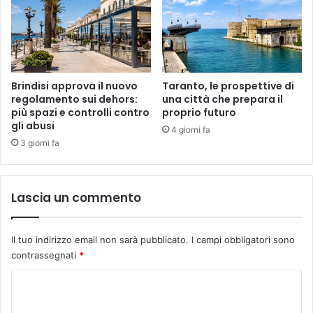
Brindisi approva il nuovo
Taranto, le prospettive di
regolamento sui dehors:
una città che prepara il
più spazi e controlli contro
proprio futuro
gli abusi
4 giorni fa
3 giorni fa
Lascia un commento
Il tuo indirizzo email non sarà pubblicato.
I campi obbligatori sono
contrassegnati
*
C
o