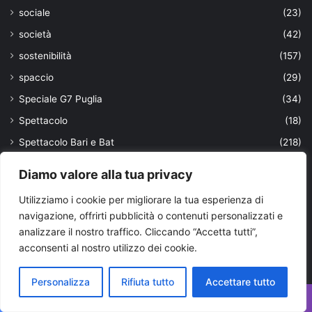
sociale
(23)
società
(42)
sostenibilità
(157)
spaccio
(29)
Speciale G7 Puglia
(34)
Spettacolo
(18)
Spettacolo Bari e Bat
(218)
Spettacolo Brindisi
(109)
Diamo valore alla tua privacy
Spettacolo Foggia
(76)
Utilizziamo i cookie per migliorare la tua esperienza di
Spettacolo Lecce
(98)
navigazione, offrirti pubblicità o contenuti personalizzati e
Spettacolo Taranto
(641)
analizzare il nostro traffico. Cliccando “Accetta tutti”,
acconsenti al nostro utilizzo dei cookie.
spettacolo Valle D'Itria
(18)
Sport
(1.480)
Personalizza
Rifiuta tutto
Accettare tutto
Sport Bari e Bat
(509)
Facebook
X
WhatsApp
Telegram
Viber