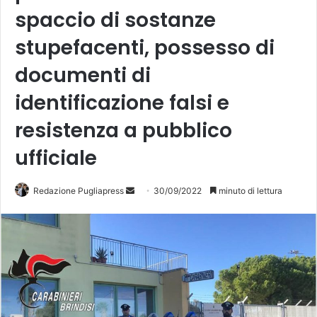
spaccio di sostanze
stupefacenti, possesso di
documenti di
identificazione falsi e
resistenza a pubblico
ufficiale
Redazione Pugliapress
I
30/09/2022
minuto di lettura
n
v
i
a
u
n
'