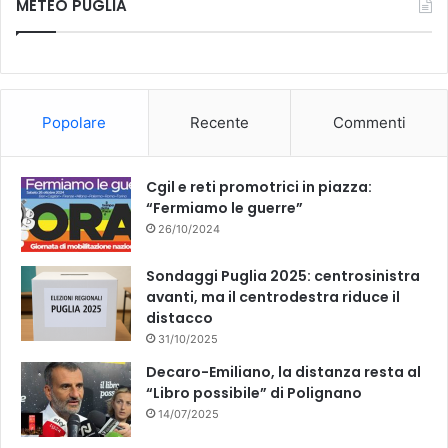
o
METEO PUGLIA
e
T
t
n
t
t
b
u
a
o
d
v
o
b
i
e
Popolare
Recente
Commenti
n
r
o
e
a
s
n
o
k
Cgil e reti promotrici in piazza:
z
T
“Fermiamo le guerre”
a
a
26/10/2024
r
a
Sondaggi Puglia 2025: centrosinistra
n
avanti, ma il centrodestra riduce il
t
distacco
o
p
31/10/2025
e
Decaro-Emiliano, la distanza resta al
r
“Libro possibile” di Polignano
i
14/07/2025
n
c