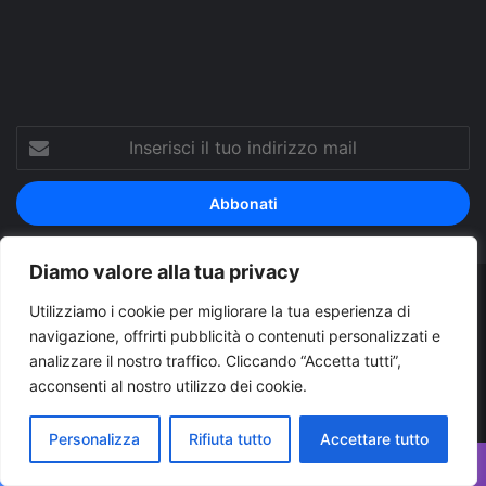
Tube
Inserisci
il
tuo
indirizzo
mail
Diamo valore alla tua privacy
© Copyright 2026, Tutti i diritti riservati |
© Copyright
Utilizziamo i cookie per migliorare la tua esperienza di
navigazione, offrirti pubblicità o contenuti personalizzati e
Pugliapress - Quotidiano online editore associazione giornalisti
analizzare il nostro traffico. Cliccando “Accetta tutti”,
riuniti registrato presso il tribunale di Taranto al n. 569/2000 del
acconsenti al nostro utilizzo dei cookie.
24/10/2000. Direttore responsabile Antonio Rubino
Personalizza
Rifiuta tutto
Accettare tutto
Cerco/Vendo
Offerte di lavoro Puglia
Archivio
Contatti
Cookies Policy
Privacy Policy
Info pubblicità elettorale