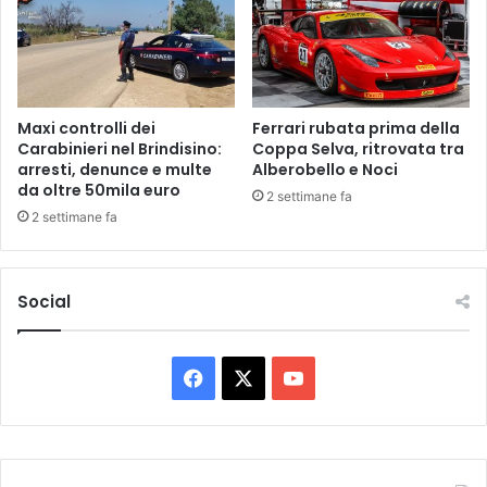
e
t
p
r
i
a
s
t
c
t
e
o
Maxi controlli dei
Ferrari rubata prima della
s
t
Carabinieri nel Brindisino:
Coppa Selva, ritrovata tra
e
arresti, denunce e multe
Alberobello e Noci
r
da oltre 50mila euro
t
a
2 settimane fa
t
M
2 settimane fa
e
o
r
l
e
f
Social
d
e
d
t
i
t
t
a
F
X
Y
i
e
d
a
o
B
i
i
c
u
c
t
i