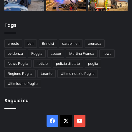
Tags
arresto
bari
Brindisi
carabinieri
cronaca
evidenza
Foggia
Lecce
Martina Franca
news
News Puglia
notizie
polizia di stato
puglia
Regione Puglia
taranto
Ultime notizie Puglia
Ultimissime Puglia
Seguici su
Facebook
X
You