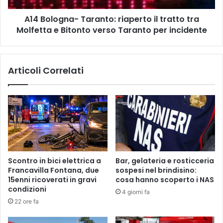
h
n
i
A14 Bologna- Taranto: riaperto il tratto tra
a
n
Molfetta e Bitonto verso Taranto per incidente
-
o
T
c
a
o
r
Articoli Correlati
n
a
s
n
e
t
t
o
t
:
e
r
m
i
o
a
g
p
Scontro in bici elettrica a
Bar, gelateria e rosticceria
l
e
Francavilla Fontana, due
sospesi nel brindisino:
i
r
15enni ricoverati in gravi
cosa hanno scoperto i NAS
p
t
condizioni
4 giorni fa
e
o
22 ore fa
r
i
c
l