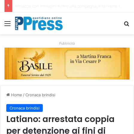
Brindisi approva il nuovo regolamento sui dehors: più spazi e controlli contro gli abusi
Menu
C
Pubblicità
Home
/
Cronaca brindisi
Cronaca brindisi
Latiano: arrestata coppia
per detenzione ai fini di