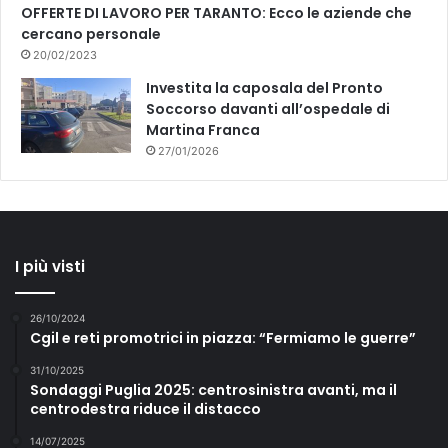
OFFERTE DI LAVORO PER TARANTO: Ecco le aziende che
i
cercano personale
d
20/02/2023
e
n
Investita la caposala del Pronto
t
Soccorso davanti all’ospedale di
e
Martina Franca
27/01/2026
I più visti
26/10/2024
Cgil e reti promotrici in piazza: “Fermiamo le guerre”
31/10/2025
Sondaggi Puglia 2025: centrosinistra avanti, ma il
centrodestra riduce il distacco
14/07/2025