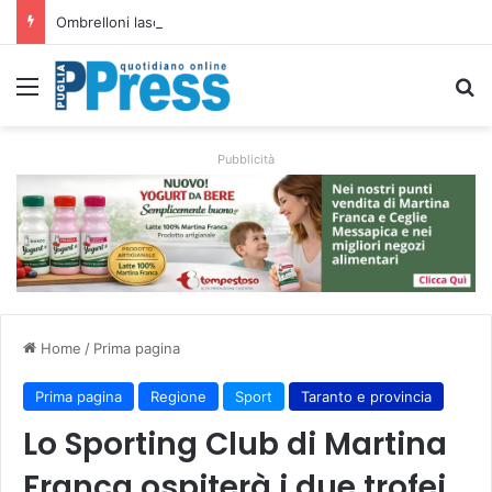
Ombrelloni lasciati sulle spiagge libere, controlli a Vieste e Peschici: liberati oltre 5mila metri quadrati
Menu
C
Pubblicità
Home
/
Prima pagina
Prima pagina
Regione
Sport
Taranto e provincia
Lo Sporting Club di Martina
Franca ospiterà i due trofei