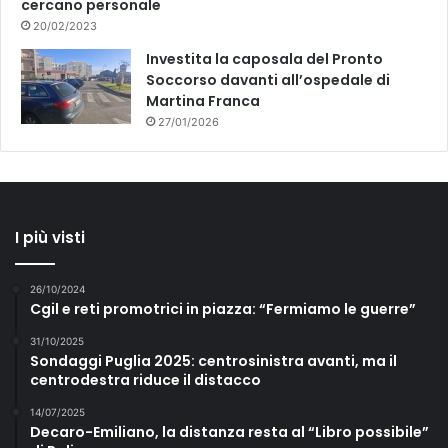
cercano personale
20/02/2023
Investita la caposala del Pronto
Soccorso davanti all’ospedale di
Martina Franca
27/01/2026
I più visti
26/10/2024
Cgil e reti promotrici in piazza: “Fermiamo le guerre”
31/10/2025
Sondaggi Puglia 2025: centrosinistra avanti, ma il
centrodestra riduce il distacco
14/07/2025
Decaro-Emiliano, la distanza resta al “Libro possibile”