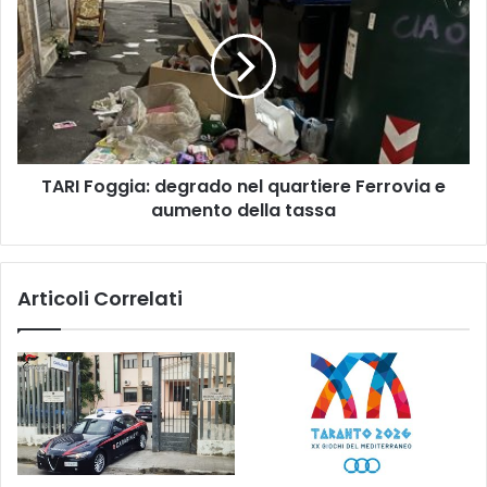
Foggia:
degrado
nel
quartiere
Ferrovia
e
aumento
della
TARI Foggia: degrado nel quartiere Ferrovia e
tassa
aumento della tassa
Articoli Correlati