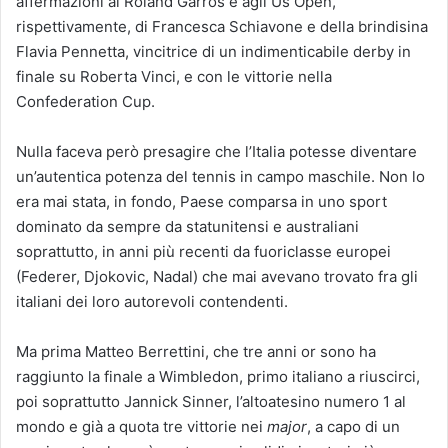
affermazioni al Roland Garros e agli Us Open,
rispettivamente, di Francesca Schiavone e della brindisina
Flavia Pennetta, vincitrice di un indimenticabile derby in
finale su Roberta Vinci, e con le vittorie nella
Confederation Cup.
Nulla faceva però presagire che l’Italia potesse diventare
un’autentica potenza del tennis in campo maschile. Non lo
era mai stata, in fondo, Paese comparsa in uno sport
dominato da sempre da statunitensi e australiani
soprattutto, in anni più recenti da fuoriclasse europei
(Federer, Djokovic, Nadal) che mai avevano trovato fra gli
italiani dei loro autorevoli contendenti.
Ma prima Matteo Berrettini, che tre anni or sono ha
raggiunto la finale a Wimbledon, primo italiano a riuscirci,
poi soprattutto Jannick Sinner, l’altoatesino numero 1 al
mondo e già a quota tre vittorie nei
major
, a capo di un