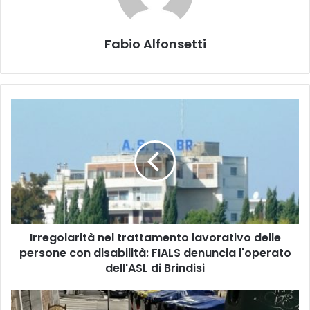
Fabio Alfonsetti
Irregolarità
nel
trattamento
lavorativo
delle
persone
con
disabilità:
FIALS
Irregolarità nel trattamento lavorativo delle
denuncia
l'operato
persone con disabilità: FIALS denuncia l'operato
dell'ASL
dell'ASL di Brindisi
di
Brindisi
TARI