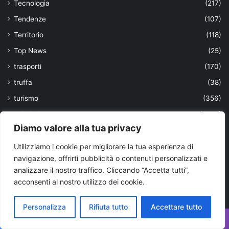
Tecnologia
(217)
Tendenze
(107)
Territorio
(118)
Top News
(25)
trasporti
(170)
truffa
(38)
turismo
(356)
ultimissime
(1.901)
Diamo valore alla tua privacy
università
(63)
Uomini
(103)
Utilizziamo i cookie per migliorare la tua esperienza di
navigazione, offrirti pubblicità o contenuti personalizzati e
urbanistica locale
(5)
analizzare il nostro traffico. Cliccando “Accetta tutti”,
Valle d'Itria
(967)
acconsenti al nostro utilizzo dei cookie.
viaggi
(39)
Personalizza
Rifiuta tutto
Accettare tutto
VIAGGIARE IN PUGLIA
(53)
violenza
(2)
Facebook
X
WhatsApp
Telegram
Viber