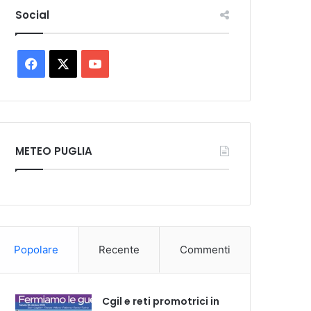
Social
Facebook
X
You
Tube
METEO PUGLIA
Popolare
Recente
Commenti
Cgil e reti promotrici in