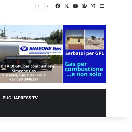
Facebook
X
You Tube
Accedi
Un articolo a ca
Barra lateral
lioni
à
PUGLIAPRESS TV