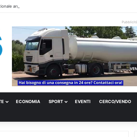
onale arriva sulla costa di Mattinata: scattano i divieti alla Baia dei Farag
Pubblicit
TE
ECONOMIA
SPORT
EVENTI
CERCO/VENDO