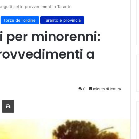
seguiti sette provvedimenti a Taranto
forze dell'ordine
Taranto e provincia
i per minorenni:
provvedimenti a
0
minuto di lettura
ger
ndividi via mail
Stampa