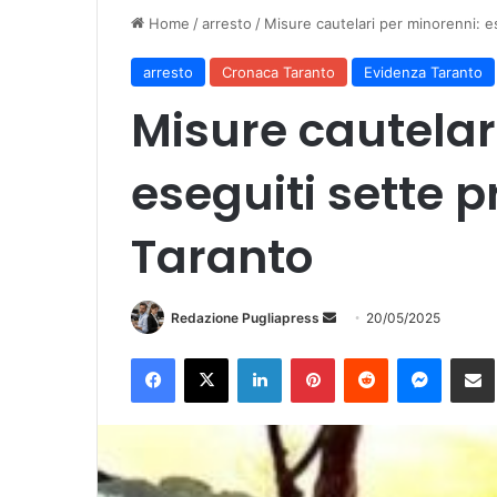
Home
/
arresto
/
Misure cautelari per minorenni: e
arresto
Cronaca Taranto
Evidenza Taranto
Misure cautelar
eseguiti sette 
Taranto
Invia
Redazione Pugliapress
20/05/2025
un'email
Facebook
X
LinkedIn
Pinterest
Reddit
Messen
Co