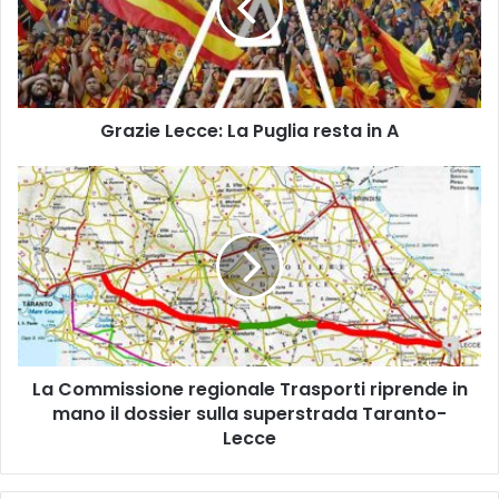
resta
in
A
Grazie Lecce: La Puglia resta in A
La
Commissione
regionale
Trasporti
riprende
in
mano
il
dossier
La Commissione regionale Trasporti riprende in
sulla
superstrada
mano il dossier sulla superstrada Taranto-
Taranto-
Lecce
Lecce