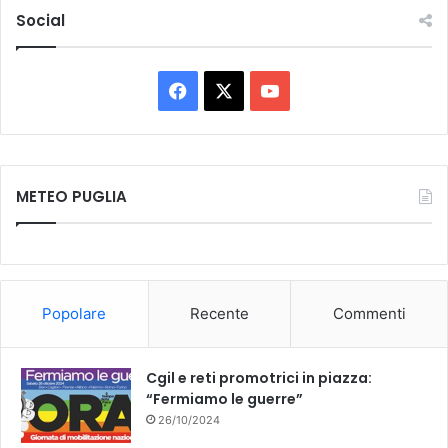
Social
Facebook
X
You
Tube
METEO PUGLIA
Popolare
Recente
Commenti
Cgil e reti promotrici in piazza:
“Fermiamo le guerre”
26/10/2024