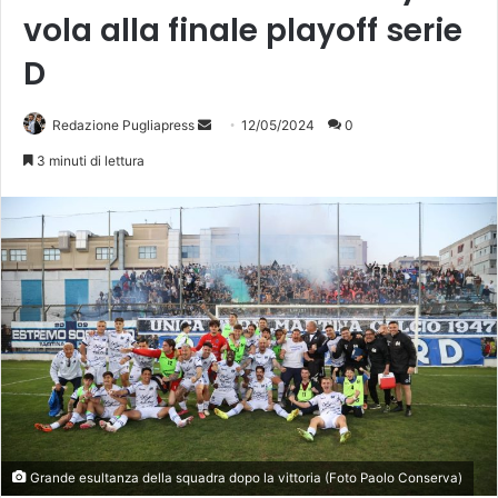
vola alla finale playoff serie
D
Invia
Redazione Pugliapress
12/05/2024
0
un'email
3 minuti di lettura
Grande esultanza della squadra dopo la vittoria (Foto Paolo Conserva)