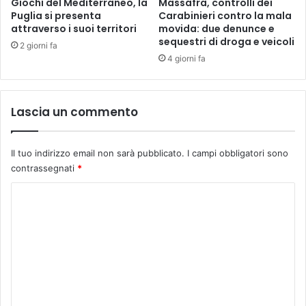
Giochi del Mediterraneo, la
Massafra, controlli dei
Puglia si presenta
Carabinieri contro la mala
attraverso i suoi territori
movida: due denunce e
sequestri di droga e veicoli
2 giorni fa
4 giorni fa
Lascia un commento
Il tuo indirizzo email non sarà pubblicato.
I campi obbligatori sono
contrassegnati
*
C
o
m
m
e
n