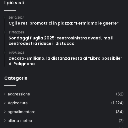
I più visti
26/10/2024
Cgil e reti promotrici in piazza: “Fermiamo le guerre”
31/10/2025
Sondaggi Puglia 2025: centrosinistra avanti, ma il
centrodestra riduce il distacco
14/07/2025
Decaro-Emiliano, la distanza resta al “Libro possibile”
di Polignano
Categorie
aggressione
(62)
Agricoltura
(1.224)
agroalimentare
(34)
allerta meteo
(7)