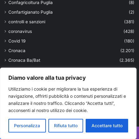
Confagricoltura Puglia
(8)
Confartigianato Puglia
(2)
controlli e sanzioni
(381)
coronavirus
(428)
Covid 19
(180)
Cronaca
(2.201)
Cronaca Ba/Bat
(2.365)
cronaca bari
(696)
Diamo valore alla tua privacy
Cronaca brindisi
(3.402)
Utilizziamo i cookie per migliorare la tua esperienza di
Cronaca Foggia
(2.273)
navigazione, offrirti pubblicità o contenuti personalizzati e
Cronaca Lecce
(2.033)
analizzare il nostro traffico. Cliccando “Accetta tutti”,
Cronaca Taranto
(9.847)
acconsenti al nostro utilizzo dei cookie.
Cronaca Valle d'Itria
(186)
Personalizza
Rifiuta tutto
Accettare tutto
cultura e istruzione
(16)
cybersecurity in Puglia
(3)
Facebook
X
WhatsApp
Telegram
Viber