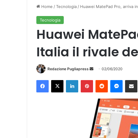
Home
/
Tecnologia
/
Huawei MatePad Pro, arriva in It
Tecnologia
Huawei MatePad 
Italia il rivale d
Redazione Pugliapress
I
02/06/2020
n
Facebook
X
LinkedIn
Pinterest
Reddit
Messenger
Condividi vi
v
i
a
u
n
'
e
m