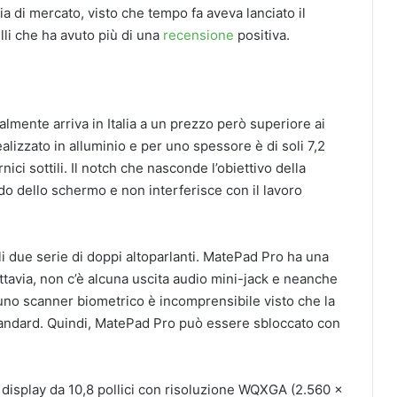
a di mercato, visto che tempo fa aveva lanciato il
li che ha avuto più di una
recensione
positiva.
nalmente arriva in Italia a un prezzo però superiore ai
alizzato in alluminio e per uno spessore è di soli 7,2
nici sottili. Il notch che nasconde l’obiettivo della
do dello schermo e non interferisce con il lavoro
i due serie di doppi altoparlanti. MatePad Pro ha una
uttavia, non c’è alcuna uscita audio mini-jack e neanche
 uno scanner biometrico è incomprensibile visto che la
tandard. Quindi, MatePad Pro può essere sbloccato con
un display da 10,8 pollici con risoluzione WQXGA (2.560 x