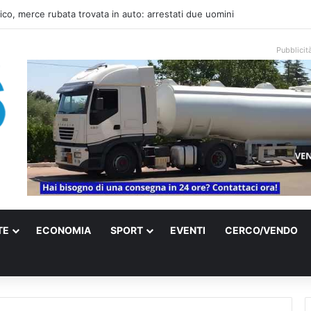
una villa confiscata alla mafia in un micro nido: nasce anche il cimitero pe
Pubblicit
TE
ECONOMIA
SPORT
EVENTI
CERCO/VENDO