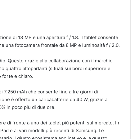
ione di 13 MP e una apertura f / 1.8. Il tablet consente
he una fotocamera frontale da 8 MP e luminosità f / 2.0.
dio. Questo grazie alla collaborazione con il marchio
 quattro altoparlanti (situati sui bordi superiore e
 forte e chiaro.
i 7.250 mAh che consente fino a tre giorni di
one è offerto un caricabatterie da 40 W, grazie al
00% in poco più di due ore.
 di fronte a uno dei tablet più potenti sul mercato. In
a iPad e ai vari modelli più recenti di Samsung. Le
sario il giusto ecosistema applicativo e, a questo