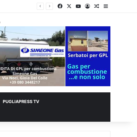
Facebook
X
You Tube
Accedi
Un articolo a c
Barra lateral
r animali
à
PUGLIAPRESS TV