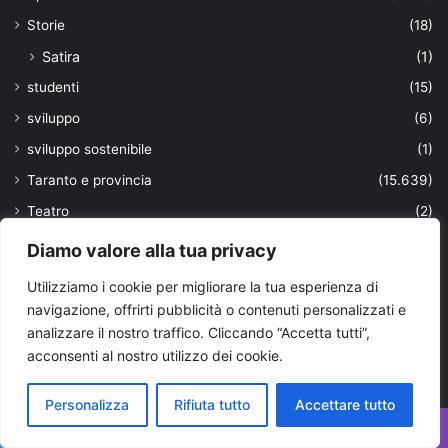
Storie
(18)
Satira
(1)
studenti
(15)
sviluppo
(6)
sviluppo sostenibile
(1)
Taranto e provincia
(15.639)
Teatro
(2)
Tecnologia
(217)
Diamo valore alla tua privacy
Tendenze
(107)
Utilizziamo i cookie per migliorare la tua esperienza di
Territorio
(118)
navigazione, offrirti pubblicità o contenuti personalizzati e
analizzare il nostro traffico. Cliccando “Accetta tutti”,
Top News
(25)
acconsenti al nostro utilizzo dei cookie.
trasporti
(170)
truffa
(38)
Personalizza
Rifiuta tutto
Accettare tutto
turismo
(356)
Facebook
X
WhatsApp
Telegram
Viber