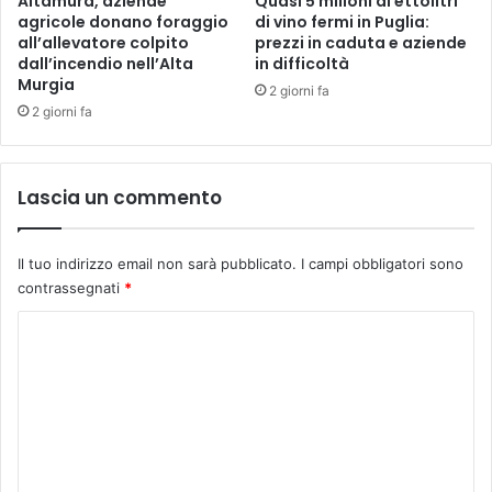
Altamura, aziende
Quasi 5 milioni di ettolitri
agricole donano foraggio
di vino fermi in Puglia:
all’allevatore colpito
prezzi in caduta e aziende
dall’incendio nell’Alta
in difficoltà
Murgia
2 giorni fa
2 giorni fa
Lascia un commento
Il tuo indirizzo email non sarà pubblicato.
I campi obbligatori sono
contrassegnati
*
C
o
m
m
e