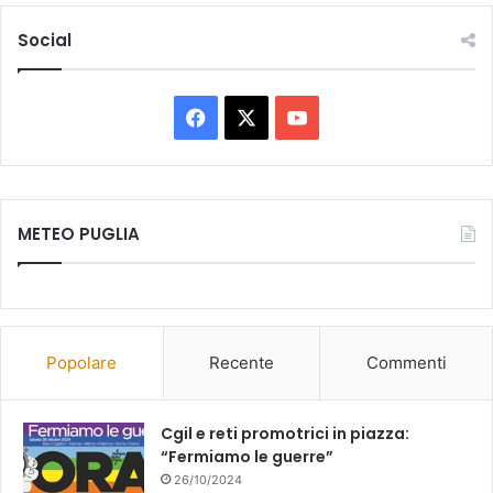
Social
Facebook
X
You
Tube
METEO PUGLIA
Popolare
Recente
Commenti
Cgil e reti promotrici in piazza:
“Fermiamo le guerre”
26/10/2024