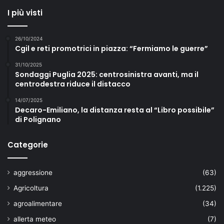
I più visti
26/10/2024
Cgil e reti promotrici in piazza: “Fermiamo le guerre”
31/10/2025
Sondaggi Puglia 2025: centrosinistra avanti, ma il
centrodestra riduce il distacco
14/07/2025
Decaro-Emiliano, la distanza resta al “Libro possibile”
di Polignano
Categorie
aggressione
(63)
Agricoltura
(1.225)
agroalimentare
(34)
allerta meteo
(7)