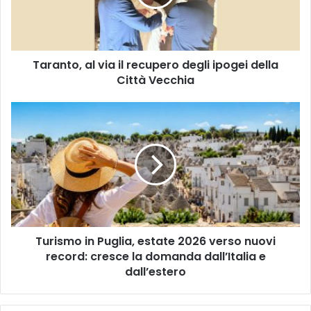
degli
ipogei
della
Città
Taranto, al via il recupero degli ipogei della
Vecchia
Città Vecchia
Turismo
in
Puglia,
estate
2026
verso
nuovi
record:
cresce
Turismo in Puglia, estate 2026 verso nuovi
la
domanda
record: cresce la domanda dall’Italia e
dall’Italia
dall’estero
e
dall’estero