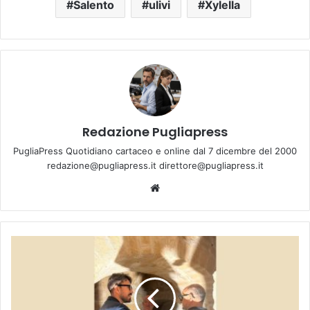
Salento
ulivi
Xylella
Redazione Pugliapress
PugliaPress Quotidiano cartaceo e online dal 7 dicembre del 2000
redazione@pugliapress.it direttore@pugliapress.it
Website
Taranto,
al
via
il
recupero