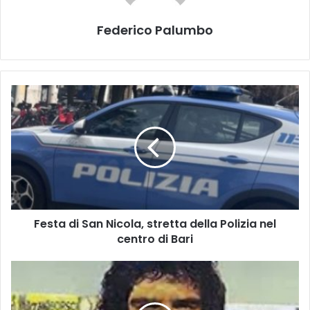
Federico Palumbo
Festa
di
San
Nicola,
stretta
della
Polizia
nel
centro
Festa di San Nicola, stretta della Polizia nel
di
Bari
centro di Bari
ADRIANO
CAPRA,
75