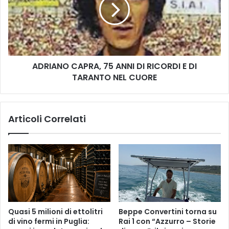
ANNI
DI
RICORDI
E
DI
TARANTO
ADRIANO CAPRA, 75 ANNI DI RICORDI E DI
NEL
CUORE
TARANTO NEL CUORE
Articoli Correlati
Quasi 5 milioni di ettolitri
Beppe Convertini torna su
di vino fermi in Puglia:
Rai 1 con “Azzurro – Storie