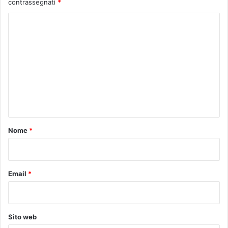
contrassegnati
*
C
o
m
m
e
n
t
o
Nome
*
*
Email
*
Sito web