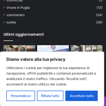
vitivinicola
(1)
Vivere in Puglia
(13)
volontariato
(24)
xylella
(29)
Ultimi aggiornamenti
Diamo valore alla tua privacy
Utilizziamo i cookie per migliorare la tua esperienza di
navigazione, offrirti pubblicità o contenuti personalizzati e
analizzare il nostro traffico. Cliccando “Accetta tutti”,
acconsenti al nostro utilizzo dei cookie.
Personalizza
Rifiuta tutto
Accettare tutto
Facebook
X
WhatsApp
Telegram
Viber