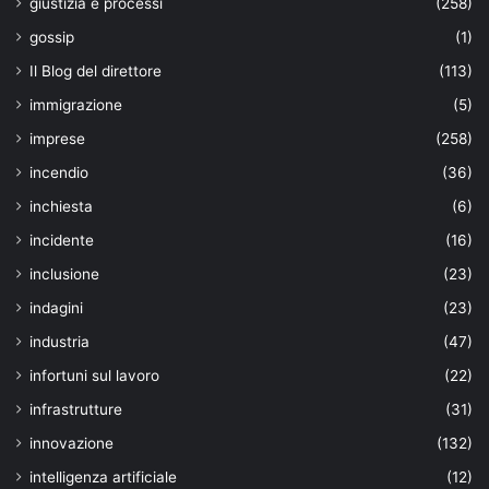
giustizia e processi
(258)
gossip
(1)
Il Blog del direttore
(113)
immigrazione
(5)
imprese
(258)
incendio
(36)
inchiesta
(6)
incidente
(16)
inclusione
(23)
indagini
(23)
industria
(47)
infortuni sul lavoro
(22)
infrastrutture
(31)
innovazione
(132)
intelligenza artificiale
(12)