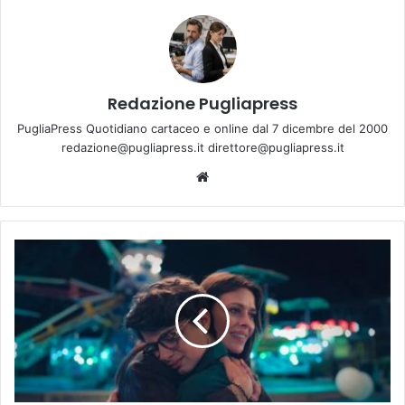
Redazione Pugliapress
PugliaPress Quotidiano cartaceo e online dal 7 dicembre del 2000
redazione@pugliapress.it direttore@pugliapress.it
Website
Molfetta,
CineCittadella
porta
in
scena
“Il
ragazzo
dai
pantaloni