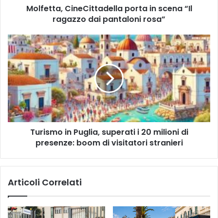
Molfetta, CineCittadella porta in scena “Il
rosa”
ragazzo dai pantaloni rosa”
Turismo
in
Puglia,
superati
i
20
milioni
di
presenze:
Turismo in Puglia, superati i 20 milioni di
boom
di
presenze: boom di visitatori stranieri
visitatori
stranieri
Articoli Correlati