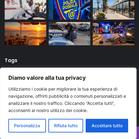
Tags
Diamo valore alla tua privacy
arresto
bari
Brindisi
carabinieri
cronaca
Utilizziamo i cookie per migliorare la tua esperienza di
evidenza
Foggia
Lecce
Martina Franca
news
navigazione, offrirti pubblicità o contenuti personalizzati e
News Puglia
notizie
polizia di stato
puglia
analizzare il nostro traffico. Cliccando “Accetta tutti”,
acconsenti al nostro utilizzo dei cookie.
Regione Puglia
taranto
Ultime notizie Puglia
Ultimissime Puglia
Personalizza
Rifiuta tutto
Accettare tutto
Facebook
X
WhatsApp
Telegram
Viber