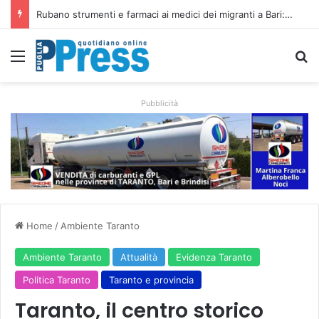
Minacce con immagini intime alla compagna, interviene la Polizia Postale di Lecce
Menu
C
Pubblicità
Home
/
Ambiente Taranto
Ambiente Taranto
Attualità
Evidenza Taranto
Politica Taranto
Taranto e provincia
Taranto, il centro storico