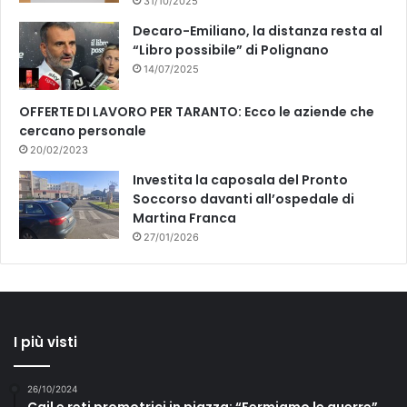
31/10/2025
Decaro-Emiliano, la distanza resta al
“Libro possibile” di Polignano
14/07/2025
OFFERTE DI LAVORO PER TARANTO: Ecco le aziende che
cercano personale
20/02/2023
Investita la caposala del Pronto
Soccorso davanti all’ospedale di
Martina Franca
27/01/2026
I più visti
26/10/2024
Cgil e reti promotrici in piazza: “Fermiamo le guerre”