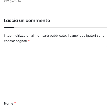
2 giorni fa
Lascia un commento
Il tuo indirizzo email non sarà pubblicato.
I campi obbligatori sono
contrassegnati
*
C
o
m
m
e
n
t
o
Nome
*
*