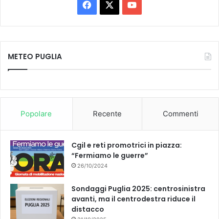
Facebook
X
You
Tube
METEO PUGLIA
Popolare
Recente
Commenti
Cgil e reti promotrici in piazza:
“Fermiamo le guerre”
26/10/2024
Sondaggi Puglia 2025: centrosinistra
avanti, ma il centrodestra riduce il
distacco