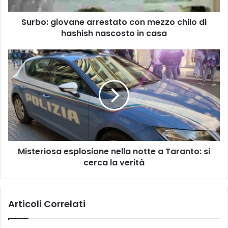
nascosto
Surbo: giovane arrestato con mezzo chilo di
in
casa
hashish nascosto in casa
Misteriosa
esplosione
nella
notte
a
Taranto:
si
cerca
la
Misteriosa esplosione nella notte a Taranto: si
verità
cerca la verità
Articoli Correlati