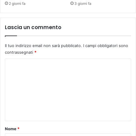
2 giorni fa
3 giorni fa
Lascia un commento
Il tuo indirizzo email non sarà pubblicato.
I campi obbligatori sono
contrassegnati
*
C
o
m
m
e
n
t
o
Nome
*