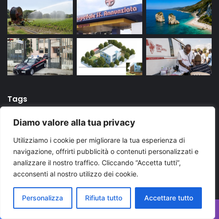
Tags
Diamo valore alla tua privacy
arresto
bari
Brindisi
carabinieri
cronaca
Utilizziamo i cookie per migliorare la tua esperienza di
evidenza
Foggia
Lecce
Martina Franca
news
navigazione, offrirti pubblicità o contenuti personalizzati e
analizzare il nostro traffico. Cliccando “Accetta tutti”,
News Puglia
notizie
polizia di stato
puglia
acconsenti al nostro utilizzo dei cookie.
Regione Puglia
taranto
Ultime notizie Puglia
Ultimissime Puglia
Personalizza
Rifiuta tutto
Accettare tutto
Facebook
X
WhatsApp
Telegram
Viber