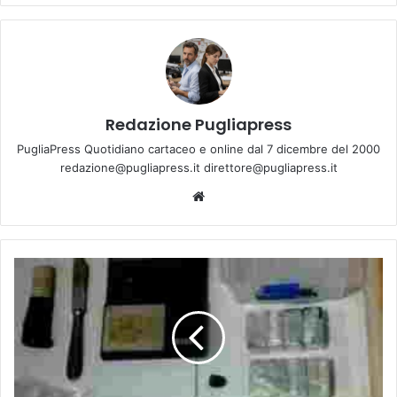
Redazione Pugliapress
PugliaPress Quotidiano cartaceo e online dal 7 dicembre del 2000
redazione@pugliapress.it direttore@pugliapress.it
Website
Surbo:
giovane
arrestato
con
mezzo
chilo
di
hashish