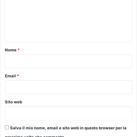
m
m
e
n
t
o
Nome
*
*
Email
*
Sito web
Salva il mio nome, email e sito web in questo browser per la
prossima volta che commento.