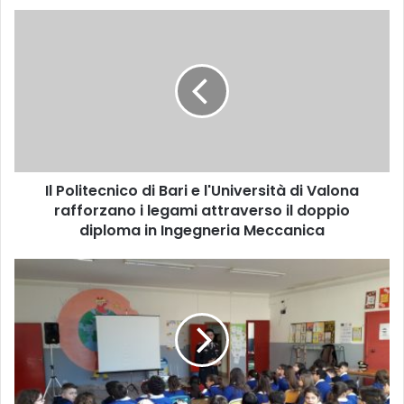
Il
Politecnico
di
Bari
e
l'Università
di
Valona
rafforzano
Il Politecnico di Bari e l'Università di Valona
i
legami
rafforzano i legami attraverso il doppio
attraverso
diploma in Ingegneria Meccanica
il
doppio
Puglia
diploma
-
in
Dimensionamento
Ingegneria
delle
Meccanica
scuole