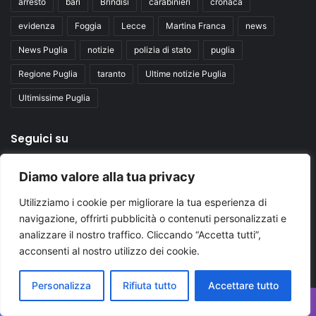
arresto
bari
Brindisi
carabinieri
cronaca
evidenza
Foggia
Lecce
Martina Franca
news
News Puglia
notizie
polizia di stato
puglia
Regione Puglia
taranto
Ultime notizie Puglia
Ultimissime Puglia
Seguici su
Diamo valore alla tua privacy
Facebook
X
You
Utilizziamo i cookie per migliorare la tua esperienza di
Tube
navigazione, offrirti pubblicità o contenuti personalizzati e
analizzare il nostro traffico. Cliccando “Accetta tutti”,
acconsenti al nostro utilizzo dei cookie.
Personalizza
Rifiuta tutto
Accettare tutto
Inserisci
Facebook
X
WhatsApp
Telegram
Viber