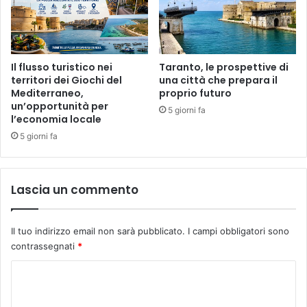
Il flusso turistico nei
Taranto, le prospettive di
territori dei Giochi del
una città che prepara il
Mediterraneo,
proprio futuro
un’opportunità per
5 giorni fa
l’economia locale
5 giorni fa
Lascia un commento
Il tuo indirizzo email non sarà pubblicato.
I campi obbligatori sono
contrassegnati
*
C
o