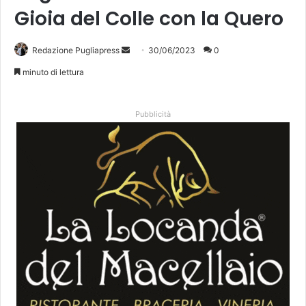
Gioia del Colle con la Quero
Invia
Redazione Pugliapress
30/06/2023
0
un'email
minuto di lettura
Pubblicità