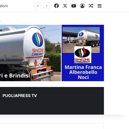
Facebook
X
You Tube
Accedi
Un articolo a c
Barra lateral
 metri quadrati
à
PUGLIAPRESS TV