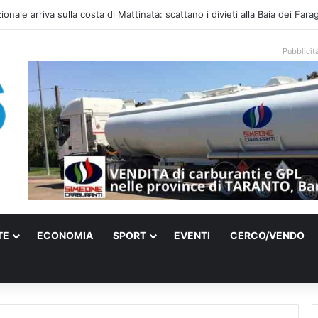
ati sulle spiagge libere, controlli a Vieste e Peschici: liberati oltre 5mila
Pubblicit
TE
ECONOMIA
SPORT
EVENTI
CERCO/VENDO