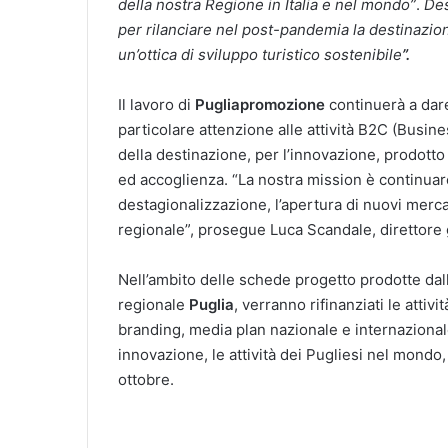
della nostra Regione in Italia e nel mondo”
.
Des
per rilanciare nel post-pandemia la destinazio
un’ottica di sviluppo turistico sostenibile
”.
Il lavoro di
Pugliapromozione
continuerà a dare
particolare attenzione alle attività B2C (Bus
della destinazione, per l’innovazione, prodott
ed accoglienza. “La nostra mission è continuare
destagionalizzazione, l’apertura di nuovi mercat
regionale”, prosegue Luca Scandale, direttore
Nell’ambito delle schede progetto prodotte dal
regionale
Puglia
, verranno rifinanziati le attiv
branding, media plan nazionale e internazionale, 
innovazione, le attività dei Pugliesi nel mondo,
ottobre.