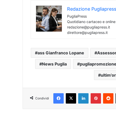
Redazione Pugliapres
PugliaPress
Quotidiano cartaceo e onlin
redazione@pugliapress.it
direttore@pugliapress.it
ass Gianfranco Lopane
Assessor
News Puglia
pugliapromozion
ultim'o
Facebook
X
LinkedIn
Pinterest
Reddit
Condividi