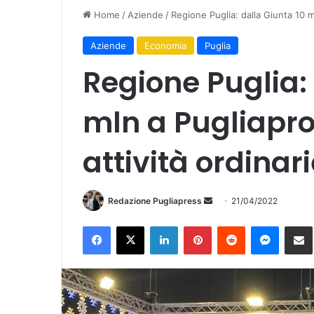
Home
/
Aziende
/
Regione Puglia: dalla Giunta 10 m
Aziende
Economia
Puglia
Regione Puglia: 
mln a Pugliapro
attività ordinar
Redazione Pugliapress
I
21/04/2022
n
Facebook
X
LinkedIn
Pinterest
Reddit
Messenger
Condividi vi
v
i
a
u
n