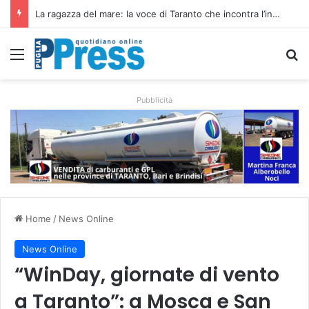
Siccità e caro gasolio colpiscono le campagne pugliesi: irrigare costa il 50,6% in più
Menu
C
Pubblicità
Home
/
News Online
News Online
“WinDay, giornate di vento
a Taranto”: a Mosca e San