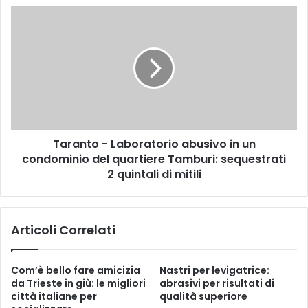
confronto
Taranto
diretto
-
con
Laboratorio
i
abusivo
cittadini
in
un
condominio
del
quartiere
Taranto - Laboratorio abusivo in un
Tamburi:
sequestrati
condominio del quartiere Tamburi: sequestrati
2
2 quintali di mitili
quintali
di
mitili
Articoli Correlati
Com’è bello fare amicizia
Nastri per levigatrice:
da Trieste in giù: le migliori
abrasivi per risultati di
città italiane per
qualità superiore