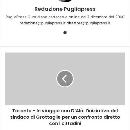
Redazione Pugliapress
PugliaPress Quotidiano cartaceo e online dal 7 dicembre del 2000
redazione@pugliapress.it direttore@pugliapress.it
Website
Taranto
-
In
viaggio
con
D’Alò:
l’iniziativa
del
sindaco
Taranto - In viaggio con D’Alò: l’iniziativa del
di
Grottaglie
sindaco di Grottaglie per un confronto diretto
per
con i cittadini
un