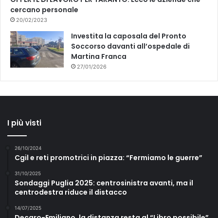
cercano personale
20/02/2023
Investita la caposala del Pronto
Soccorso davanti all’ospedale di
Martina Franca
27/01/2026
I più visti
26/10/2024
Cgil e reti promotrici in piazza: “Fermiamo le guerre”
31/10/2025
Sondaggi Puglia 2025: centrosinistra avanti, ma il
centrodestra riduce il distacco
14/07/2025
Decaro-Emiliano, la distanza resta al “Libro possibile”