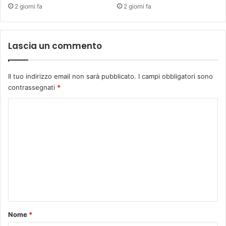
2 giorni fa
2 giorni fa
Lascia un commento
Il tuo indirizzo email non sarà pubblicato.
I campi obbligatori sono
contrassegnati
*
C
o
m
m
e
n
t
o
Nome
*