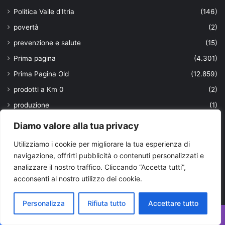
Politica Valle d'Itria
(146)
povertà
(2)
prevenzione e salute
(15)
Prima pagina
(4.301)
Prima Pagina Old
(12.859)
prodotti a Km 0
(2)
produzione
(1)
protezione civile
(2)
Diamo valore alla tua privacy
psicologia scolastica
(1)
Utilizziamo i cookie per migliorare la tua esperienza di
Pubblicità elettorale
(2)
navigazione, offrirti pubblicità o contenuti personalizzati e
analizzare il nostro traffico. Cliccando “Accetta tutti”,
Puglia
(2.331)
acconsenti al nostro utilizzo dei cookie.
PUGLIA DI GUSTO
(50)
PugliaPress TV
(38)
Personalizza
Rifiuta tutto
Accettare tutto
Punti di vista
(115)
Facebook
X
WhatsApp
Telegram
Viber