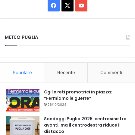
Facebook
X
You
Tube
METEO PUGLIA
Popolare
Recente
Commenti
Cgil e reti promotrici in piazza:
“Fermiamo le guerre”
26/10/2024
Sondaggi Puglia 2025: centrosinistra
avanti, ma il centrodestra riduce il
distacco