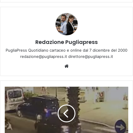
Redazione Pugliapress
PugliaPress Quotidiano cartaceo e online dal 7 dicembre del 2000
redazione@pugliapress.it direttore@pugliapress.it
Website
Giovanissima
travolta
in
pieno
sulle
strisce
pedonali