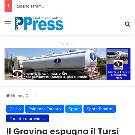
Rubano strumenti e farmaci ai medici dei migranti a Bari: ferme le visite a Nardò
Menu
C
Pubblicità
Home
/
Calcio
Calcio
Evidenza Taranto
Sport
Sport Taranto
Taranto e provincia
Il Gravina espugna il Tursi