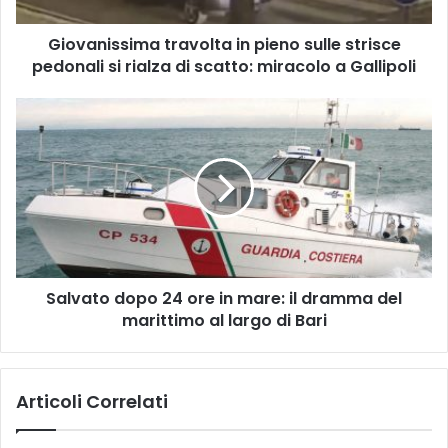
si
rialza
Giovanissima travolta in pieno sulle strisce
di
scatto:
pedonali si rialza di scatto: miracolo a Gallipoli
miracolo
a
Salvato
Gallipoli
dopo
24
ore
in
mare:
il
dramma
del
Salvato dopo 24 ore in mare: il dramma del
marittimo
al
marittimo al largo di Bari
largo
di
Bari
Articoli Correlati