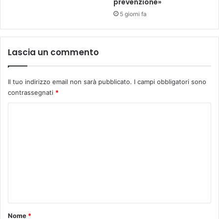
prevenzione»
5 giorni fa
Lascia un commento
Il tuo indirizzo email non sarà pubblicato.
I campi obbligatori sono
contrassegnati
*
C
o
m
m
e
n
t
o
Nome
*