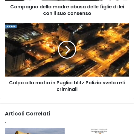
Compagno della madre abusa delle figlie di lei
il
suo
con il suo consenso
consenso
Colpo
alla
mafia
in
Puglia:
blitz
Polizia
svela
reti
Colpo alla mafia in Puglia: blitz Polizia svela reti
criminali
criminali
Articoli Correlati