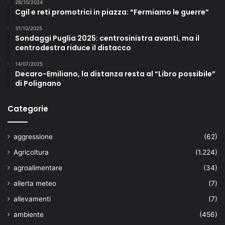
26/10/2024
Cgil e reti promotrici in piazza: “Fermiamo le guerre”
31/10/2025
Sondaggi Puglia 2025: centrosinistra avanti, ma il
centrodestra riduce il distacco
14/07/2025
Decaro-Emiliano, la distanza resta al “Libro possibile”
di Polignano
Categorie
aggressione
(62)
Agricoltura
(1.224)
agroalimentare
(34)
allerta meteo
(7)
allevamenti
(7)
ambiente
(456)