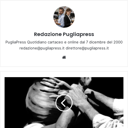
Redazione Pugliapress
PugliaPress Quotidiano cartaceo e online dal 7 dicembre del 2000
redazione@pugliapress.it direttore@pugliapress.it
Website
Compagno
della
madre
abusa
delle
figlie
di
lei
con