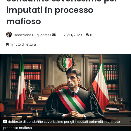
imputati in processo
mafioso
Invia
Redazione Pugliapress
28/11/2023
0
un'email
minuto di lettura
richieste di condanne severissime per gli imputati coinvolti in un noto
processo mafioso