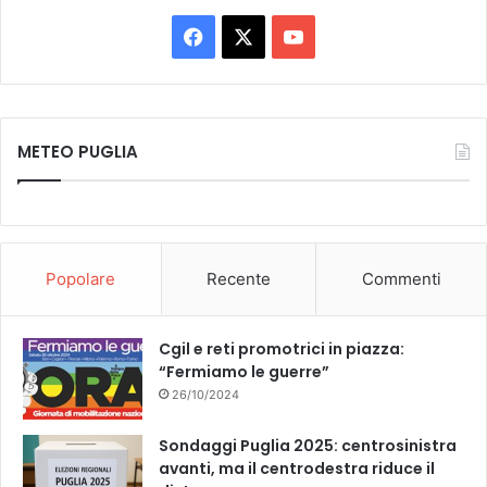
Facebook
X
You
Tube
METEO PUGLIA
Popolare
Recente
Commenti
Cgil e reti promotrici in piazza:
“Fermiamo le guerre”
26/10/2024
Sondaggi Puglia 2025: centrosinistra
avanti, ma il centrodestra riduce il