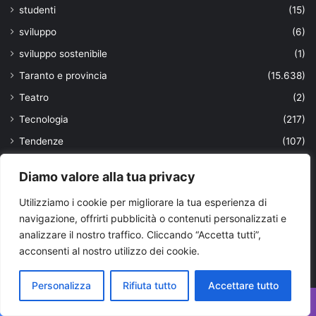
studenti
(15)
sviluppo
(6)
sviluppo sostenibile
(1)
Taranto e provincia
(15.638)
Teatro
(2)
Tecnologia
(217)
Tendenze
(107)
Territorio
(118)
Diamo valore alla tua privacy
Top News
(25)
Utilizziamo i cookie per migliorare la tua esperienza di
trasporti
(170)
navigazione, offrirti pubblicità o contenuti personalizzati e
truffa
(38)
analizzare il nostro traffico. Cliccando “Accetta tutti”,
turismo
(356)
acconsenti al nostro utilizzo dei cookie.
ultimissime
(1.901)
Personalizza
Rifiuta tutto
Accettare tutto
università
(63)
Facebook
X
WhatsApp
Telegram
Viber
Uomini
(103)