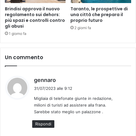
Brindisi approva il nuovo
Taranto, le prospettive di
regolamento sui dehors:
una città che prepara il
più spazi e controlli contro
proprio futuro
gli abusi
2 giorni fa
1 giorno fa
Un commento
h
gennaro
a
31/07/2023 alle 9:12
d
Migliaia di telefonate giunte in redazione,
e
milioni di turisti ad assistere alla frana.
t
Sarebbe stato meglio un palazzone .
t
o
Rispondi
: