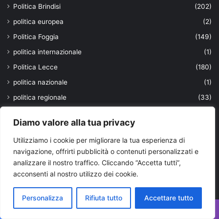
Politica Brindisi
(202)
politica europea
(2)
Politica Foggia
(149)
politica internazionale
(1)
Politica Lecce
(180)
politica nazionale
(1)
politica regionale
(33)
Politica Taranto
(2.013)
Diamo valore alla tua privacy
Politica Valle d'Itria
(146)
Utilizziamo i cookie per migliorare la tua esperienza di
povertà
(2)
navigazione, offrirti pubblicità o contenuti personalizzati e
prevenzione e salute
(15)
analizzare il nostro traffico. Cliccando “Accetta tutti”,
Prima pagina
(4.301)
acconsenti al nostro utilizzo dei cookie.
Prima Pagina Old
(12.859)
Personalizza
Rifiuta tutto
Accettare tutto
prodotti a Km 0
(2)
produzione
(1)
Facebook
X
WhatsApp
Telegram
Viber