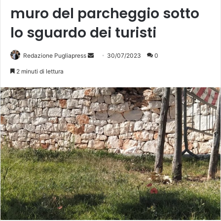
muro del parcheggio sotto
lo sguardo dei turisti
Invia
Redazione Pugliapress
30/07/2023
0
un'email
2 minuti di lettura