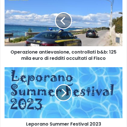
antievasione,
controllati
b&b:
125
mila
euro
di
redditi
Operazione antievasione, controllati b&b: 125
occultati
al
mila euro di redditi occultati al Fisco
Fisco
Leporano
Summer
Festival
2023
Leporano Summer Festival 2023