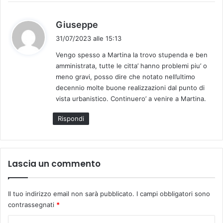
h
Giuseppe
a
31/07/2023 alle 15:13
d
Vengo spesso a Martina la trovo stupenda e ben
e
amministrata, tutte le citta’ hanno problemi piu’ o
t
meno gravi, posso dire che notato nell’ultimo
t
decennio molte buone realizzazioni dal punto di
o
vista urbanistico. Continuero’ a venire a Martina.
:
Rispondi
Lascia un commento
Il tuo indirizzo email non sarà pubblicato.
I campi obbligatori sono
contrassegnati
*
C