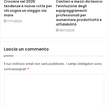
Crociere nel 2026:
Cantieri e mezzi da lavoro:
tendenze e nuove rotte per
l’evoluzione degli
chi sogna un viaggio via
equipaggiamenti
mare
professionali per
aumentare produttività e
11/11/2025
affidabilità
06/11/2025
Lascia un commento
Il tuo indirizzo email non sarà pubblicato.
I campi obbligatori sono
contrassegnati
*
C
o
m
m
e