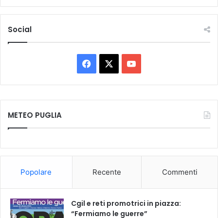
Social
Facebook
X
You
Tube
METEO PUGLIA
Popolare
Recente
Commenti
Cgil e reti promotrici in piazza:
“Fermiamo le guerre”