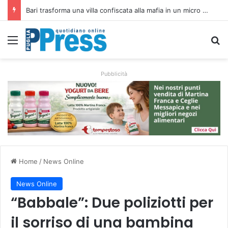
Rubano strumenti e farmaci ai medici dei migranti a Bari: ferme le visite a Nardò
Menu
C
Pubblicità
Home
/
News Online
News Online
“Babbale”: Due poliziotti per
il sorriso di una bambina