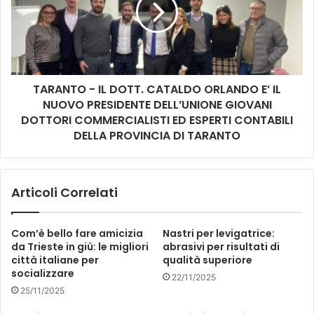
CATALDO
ORLANDO
E’
IL
NUOVO
TARANTO - IL DOTT. CATALDO ORLANDO E’ IL
PRESIDENTE
DELL’UNIONE
NUOVO PRESIDENTE DELL’UNIONE GIOVANI
GIOVANI
DOTTORI COMMERCIALISTI ED ESPERTI CONTABILI
DOTTORI
DELLA PROVINCIA DI TARANTO
COMMERCIALISTI
ED
ESPERTI
Articoli Correlati
CONTABILI
DELLA
PROVINCIA
Com’è bello fare amicizia
Nastri per levigatrice:
DI
da Trieste in giù: le migliori
abrasivi per risultati di
TARANTO
città italiane per
qualità superiore
socializzare
22/11/2025
25/11/2025