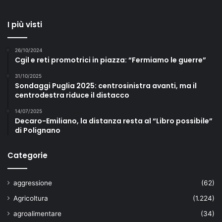
I più visti
26/10/2024
Cgil e reti promotrici in piazza: “Fermiamo le guerre”
31/10/2025
Sondaggi Puglia 2025: centrosinistra avanti, ma il
centrodestra riduce il distacco
14/07/2025
Decaro-Emiliano, la distanza resta al “Libro possibile”
di Polignano
Categorie
aggressione
(62)
Agricoltura
(1.224)
agroalimentare
(34)