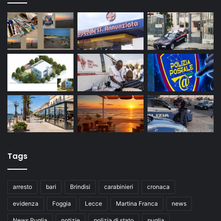
Tags
arresto
bari
Brindisi
carabinieri
cronaca
evidenza
Foggia
Lecce
Martina Franca
news
News Puglia
notizie
polizia di stato
puglia