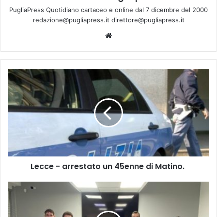
PugliaPress Quotidiano cartaceo e online dal 7 dicembre del 2000
redazione@pugliapress.it direttore@pugliapress.it
Website
Lecce
-
arrestato
un
45enne
di
Matino.
Lecce - arrestato un 45enne di Matino.
TARANTO
-
IL
DOTT.