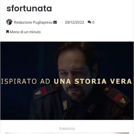
sfortunata
Invia
Redazione Pugliapress
29/12/2022
0
un'email
Meno di un minuto
Pubblicità