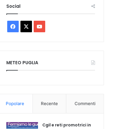
Social
Facebook
X
You
Tube
METEO PUGLIA
Popolare
Recente
Commenti
Cgil e reti promotrici in