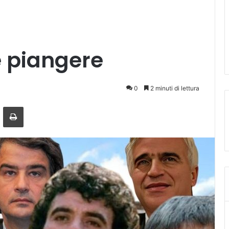
e piangere
0
2 minuti di lettura
ger
ndividi via mail
Stampa