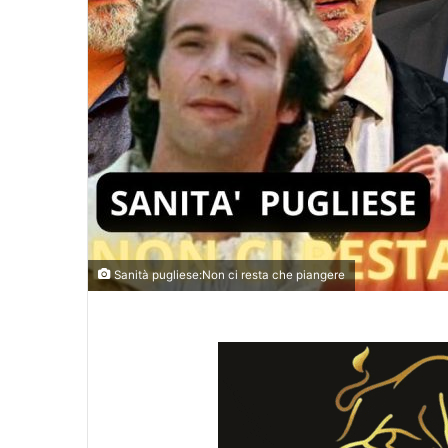
Sanità pugliese:Non ci resta che piangere