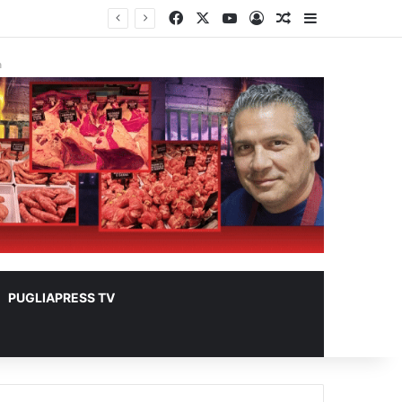
Facebook
X
You Tube
Accedi
Un articolo a ca
Barra lateral
lioni
à
PUGLIAPRESS TV