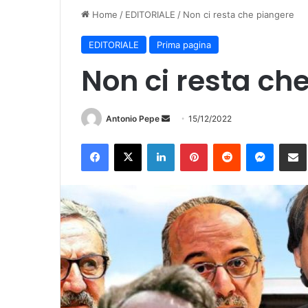
Home
/
EDITORIALE
/
Non ci resta che piangere
EDITORIALE
Prima pagina
Non ci resta ch
Invia
Antonio Pepe
15/12/2022
un'email
Facebook
X
LinkedIn
Pinterest
Reddit
Messen
Co