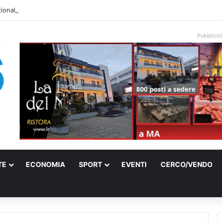
onale arriva sulla costa di Mattinata: scattano i divieti alla Baia dei Farag
Pubblicit
TE
ECONOMIA
SPORT
EVENTI
CERCO/VENDO