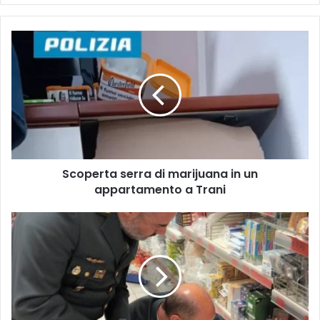
Scoperta
serra
di
marijuana
in
un
appartamento
a
Trani
Scoperta serra di marijuana in un
appartamento a Trani
Guardia
di
Finanza,
operazione
a
Taranto:
maxi