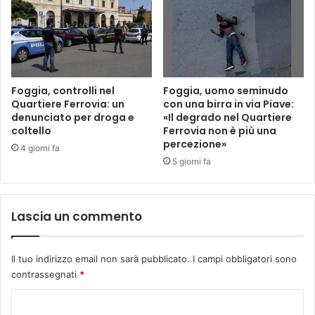
Foggia, controlli nel
Foggia, uomo seminudo
Quartiere Ferrovia: un
con una birra in via Piave:
denunciato per droga e
«Il degrado nel Quartiere
coltello
Ferrovia non è più una
percezione»
4 giorni fa
5 giorni fa
Lascia un commento
Il tuo indirizzo email non sarà pubblicato.
I campi obbligatori sono
contrassegnati
*
C