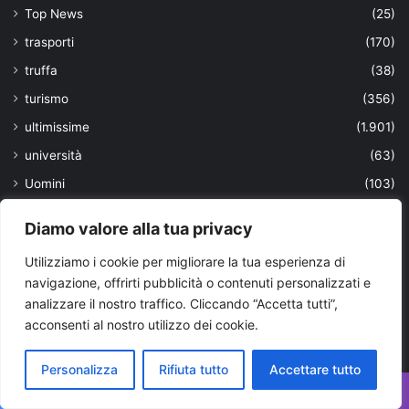
Top News
(25)
trasporti
(170)
truffa
(38)
turismo
(356)
ultimissime
(1.901)
università
(63)
Uomini
(103)
urbanistica locale
(5)
Diamo valore alla tua privacy
Valle d'Itria
(967)
Utilizziamo i cookie per migliorare la tua esperienza di
viaggi
(39)
navigazione, offrirti pubblicità o contenuti personalizzati e
VIAGGIARE IN PUGLIA
(53)
analizzare il nostro traffico. Cliccando “Accetta tutti”,
acconsenti al nostro utilizzo dei cookie.
violenza
(2)
vitivinicola
(1)
Personalizza
Rifiuta tutto
Accettare tutto
Vivere in Puglia
(13)
Facebook
X
WhatsApp
Telegram
Viber