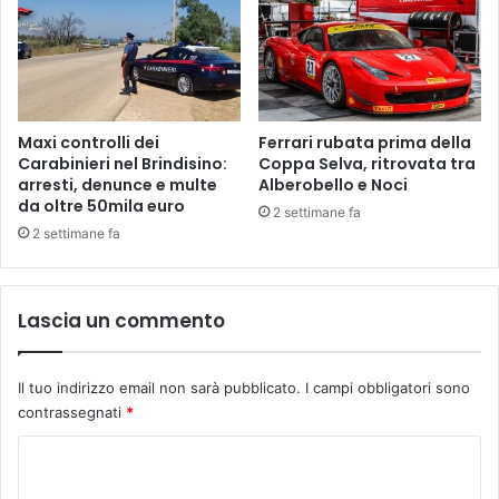
Maxi controlli dei
Ferrari rubata prima della
Carabinieri nel Brindisino:
Coppa Selva, ritrovata tra
arresti, denunce e multe
Alberobello e Noci
da oltre 50mila euro
2 settimane fa
2 settimane fa
Lascia un commento
Il tuo indirizzo email non sarà pubblicato.
I campi obbligatori sono
contrassegnati
*
C
o