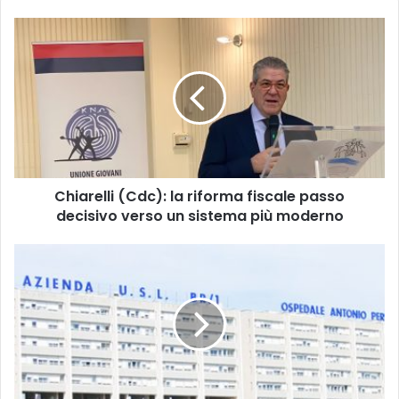
Chiarelli
(Cdc):
la
riforma
fiscale
passo
decisivo
verso
un
Chiarelli (Cdc): la riforma fiscale passo
sistema
più
decisivo verso un sistema più moderno
moderno
Per
l'assenza
di
radiologia
interventistica
a
Brindisi
si