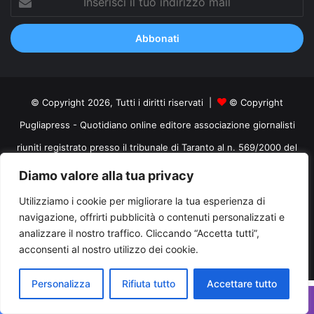
il
tuo
indirizzo
mail
© Copyright 2026, Tutti i diritti riservati |
© Copyright
Pugliapress - Quotidiano online editore associazione giornalisti
riuniti registrato presso il tribunale di Taranto al n. 569/2000 del
24/10/2000. Direttore responsabile Antonio Rubino
Diamo valore alla tua privacy
Cerco/Vendo
Offerte di lavoro Puglia
Archivio
Contatti
Utilizziamo i cookie per migliorare la tua esperienza di
Cookies Policy
Privacy Policy
Info pubblicità elettorale
navigazione, offrirti pubblicità o contenuti personalizzati e
analizzare il nostro traffico. Cliccando “Accetta tutti”,
Facebook
X
You
acconsenti al nostro utilizzo dei cookie.
Tube
Personalizza
Rifiuta tutto
Accettare tutto
Facebook
X
WhatsApp
Telegram
Viber