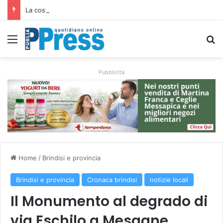
La costa di Taranto, dalle isole Cheradi ai percorsi dello Ionio
Menu
C
Pubblicità
Home
/
Brindisi e provincia
Brindisi e provincia
Cronaca brindisi
notizie locali
Il Monumento al degrado di
via Eschilo a Mesagne