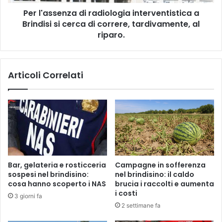
cerca
Per l'assenza di radiologia interventistica a
di
correre,
Brindisi si cerca di correre, tardivamente, al
tardivamente,
riparo.
al
riparo.
Articoli Correlati
Bar, gelateria e rosticceria
Campagne in sofferenza
sospesi nel brindisino:
nel brindisino: il caldo
cosa hanno scoperto i NAS
brucia i raccolti e aumenta
i costi
3 giorni fa
2 settimane fa