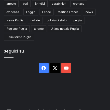
arresto
bari
Brindisi
carabinieri
cronaca
evidenza
Foggia
Lecce
Martina Franca
news
News Puglia
notizie
polizia di stato
puglia
Regione Puglia
taranto
Ultime notizie Puglia
Ultimissime Puglia
Seguici su
Facebook
X
You
Tube
Inserisci