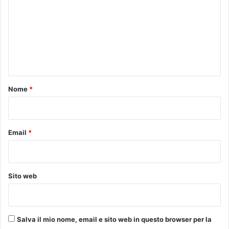
m
m
e
n
t
o
Nome
*
*
Email
*
Sito web
Salva il mio nome, email e sito web in questo browser per la