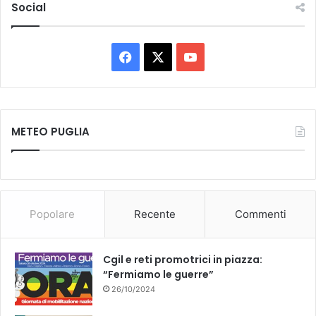
Social
e
F
X
Y
a
o
c
u
METEO PUGLIA
e
T
b
u
o
b
Popolare
Recente
Commenti
o
e
k
Cgil e reti promotrici in piazza:
“Fermiamo le guerre”
26/10/2024