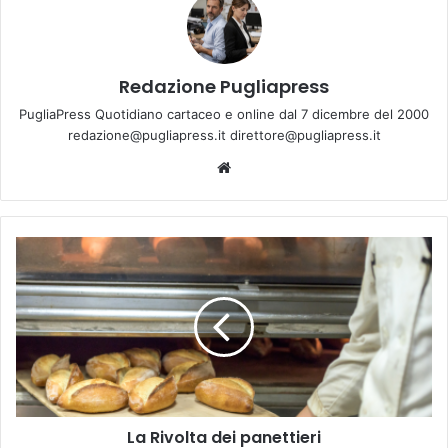
Redazione Pugliapress
PugliaPress Quotidiano cartaceo e online dal 7 dicembre del 2000
redazione@pugliapress.it direttore@pugliapress.it
We
bsi
te
L
a
R
i
v
o
l
t
a
La Rivolta dei panettieri
d