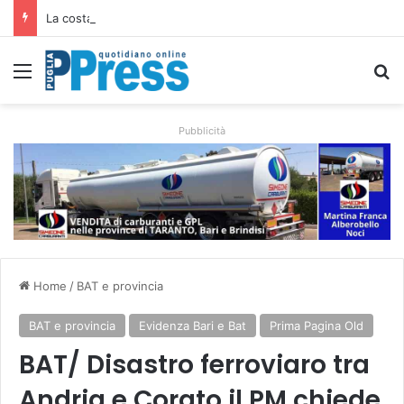
La costa di Taranto, dalle isole Cheradi ai percorsi dello Ionio
Menu
C
Pubblicità
Home
/
BAT e provincia
BAT e provincia
Evidenza Bari e Bat
Prima Pagina Old
BAT/ Disastro ferroviaro tra
Andria e Corato il PM chiede