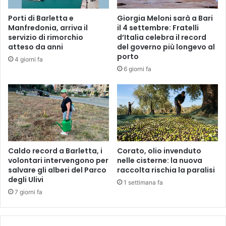
n
u
Porti di Barletta e
Giorgia Meloni sarà a Bari
a
Manfredonia, arriva il
il 4 settembre: Fratelli
i
servizio di rimorchio
d’Italia celebra il record
l
atteso da anni
del governo più longevo al
b
porto
4 giorni fa
o
6 giorni fa
o
m
d
i
C
u
p
Caldo record a Barletta, i
Corato, olio invenduto
i
volontari intervengono per
nelle cisterne: la nuova
d
salvare gli alberi del Parco
raccolta rischia la paralisi
o
degli Ulivi
o
1 settimana fa
7 giorni fa
n
l
i
n