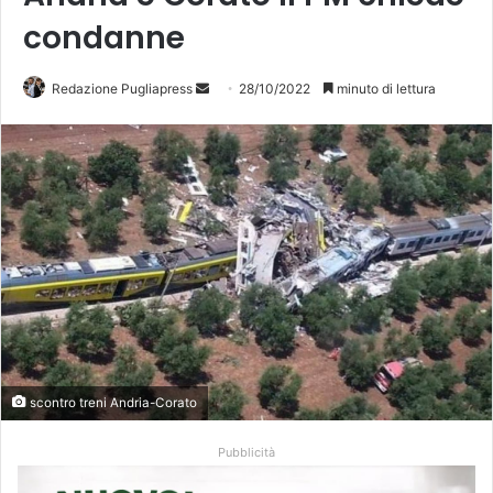
condanne
Redazione Pugliapress
I
28/10/2022
minuto di lettura
n
v
i
a
u
n
'
e
m
a
i
scontro treni Andria-Corato
l
Pubblicità