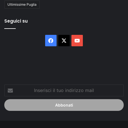
Ultimissime Puglia
Seguici su
Facebook
X
You
Tube
Inserisci
il
tuo
indirizzo
mail