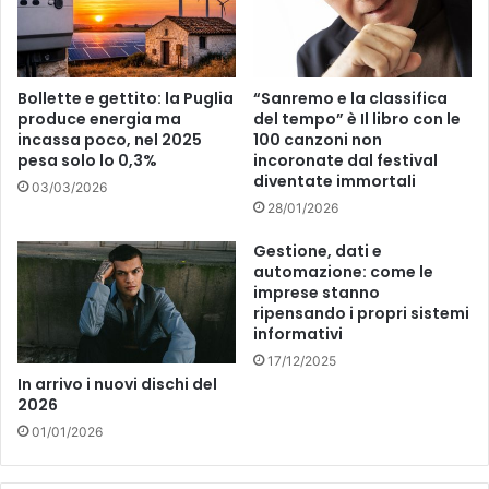
i
m
n
o
c
g
i
l
Bollette e gettito: la Puglia
“Sanremo e la classifica
a
i
produce energia ma
del tempo” è Il libro con le
l
e
incassa poco, nel 2025
100 canzoni non
e
d
pesa solo lo 0,3%
incoronate dal festival
:
i
diventate immortali
03/03/2026
s
u
28/01/2026
e
n
g
g
Gestione, dati e
g
i
automazione: come le
i
o
imprese stanno
a
ripensando i propri sistemi
c
informativi
p
a
e
t
17/12/2025
r
o
In arrivo i nuovi dischi del
t
2026
r
i
e
01/01/2026
f
c
i
o