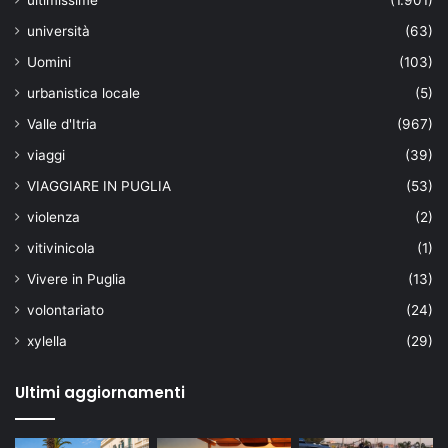
ultimissime
(1.901)
università
(63)
Uomini
(103)
urbanistica locale
(5)
Valle d'Itria
(967)
viaggi
(39)
VIAGGIARE IN PUGLIA
(53)
violenza
(2)
vitivinicola
(1)
Vivere in Puglia
(13)
volontariato
(24)
xylella
(29)
Ultimi aggiornamenti