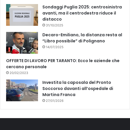
s
Sondaggi Puglia 2025: centrosinistra
t
avanti, ma il centrodestra riduce il
i
distacco
m
31/10/2025
o
Decaro-Emiliano, la distanza resta al
n
“Libro possibile” di Polignano
i
14/07/2025
a
n
OFFERTE DI LAVORO PER TARANTO: Ecco le aziende che
z
cercano personale
a
d
20/02/2023
i
Investita la caposala del Pronto
A
Soccorso davanti all’ospedale di
d
Martina Franca
e
27/01/2026
l
e