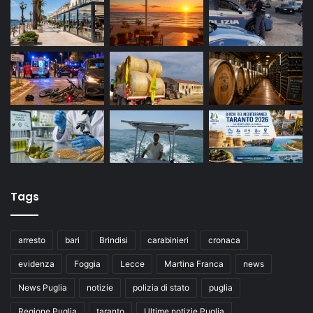
Tags
arresto
bari
Brindisi
carabinieri
cronaca
evidenza
Foggia
Lecce
Martina Franca
news
News Puglia
notizie
polizia di stato
puglia
Regione Puglia
taranto
Ultime notizie Puglia