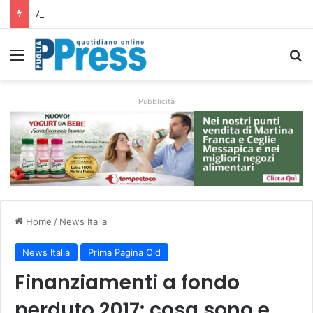
Altamura, aziende agricole donano foraggio all’allevatore colpito dall’incendio nell’Alta Murgia
Menu
C
Pubblicità
Home
/
News Italia
News Italia
Prima Pagina Old
Finanziamenti a fondo
perduto 2017: cosa sono e