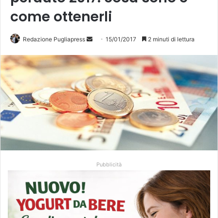
come ottenerli
Redazione Pugliapress
I
15/01/2017
2 minuti di lettura
n
v
i
a
u
n
'
e
m
a
Pubblicità
i
l