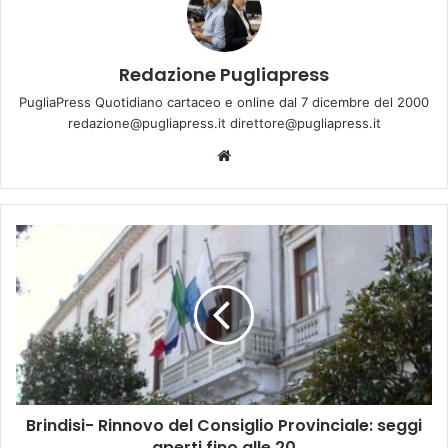
Redazione Pugliapress
PugliaPress Quotidiano cartaceo e online dal 7 dicembre del 2000
redazione@pugliapress.it direttore@pugliapress.it
We
bsi
te
B
r
i
n
d
i
s
i
-
Brindisi- Rinnovo del Consiglio Provinciale: seggi
R
aperti fino alle 20
i