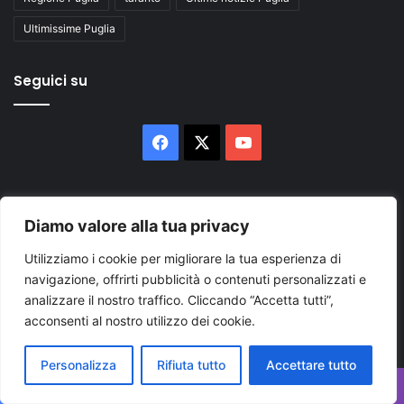
Ultimissime Puglia
Seguici su
Facebook
X
You
Tube
Diamo valore alla tua privacy
Utilizziamo i cookie per migliorare la tua esperienza di
navigazione, offrirti pubblicità o contenuti personalizzati e
Inserisci
analizzare il nostro traffico. Cliccando “Accetta tutti”,
il
acconsenti al nostro utilizzo dei cookie.
tuo
indirizzo
Personalizza
Rifiuta tutto
Accettare tutto
mail